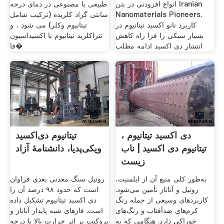
انواع افزودنی در بتن Iranian
طبیعی یا مصنوعی در دمای درجه
Nanomaterials Pioneers.
سانتی گراد کلریده (ترکیب شامل
کاربرد نانو اکسید تیتانیوم در
تیتانیوم وکلر) می شود ، و
بسیار سبکی را فرا راه کاهش
تتراکلرید تیتانیوم با اکسیداسیون
انتشار دی اکسید ادامه مطلب
فا�
دی اکسید تیتانیوم ،
تیتانیوم دی‌اکسید
تیتانیوم دی اکسید | ناب
ویکی‌پدیا، دانشنامهٔ آزاد
زیست
به‌طور کلی منبع آن از ایلمنیت،
روتیل سنگ معدنی بعدی فراوان
روتیل و آناتاز تأمین می‌شود.
است که حدود ۹۸ درصد آن را
کاربردهای وسیعی از جمله رنگ
دی اکسید تیتانیوم تشکیل داده
کرم‌های ضدآفتاب و رنگ‌های
است. فازهای شبه پایدار آناتاز و
خوراکی دارد. هنگامی که به
بروکیت بر اثر حرارت بالا با درجه