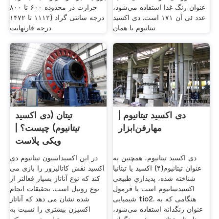
عنوان رنگ غذا استفاده می‌شود،
حرارت در محدوده ۶۰۰ تا ۸۰۰
عدد ئی آن ۱۷۱ است. دی اکسید
درجه سانتی گراد (۱۱۱۲ تا ۱۴۷۲
تیتانیوم یا همان
درجه فارنهایت
دی اکسید تیتانیوم |
تیتان (دی اکسید
مهارفن‌ابزار
تیتانیوم) چیست؟ |
ویکی پلاست
دی اکسید تیتانیوم، همچنین به
در این اکسیداسیون تیتانیوم دی
عنوان تیتانیوم(۴) اکسید یا تیتانیا
اکسید نقش کاتالیزور را بازی می
شناخته شده، پدیداریِ طبیعی
کند که نوع آناتاز بسیار فعالتر از
اکسیدتیتانیوم است با فرمول
نوع روتیل است. تحقیقات انجام
شیمیایی tio2. هنگامی که به
شده نشان می دهد که آناتاز
عنوان رنگدانه استفاده می‌شود،
اکسیژن بیشتری را نسبت به