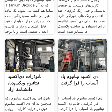
روتیل و آناتاز تأمین می‌شود.
اکسید تیتانیوم () به زبان انگلیسی
کاربردهای وسیعی در صنعت
Titanium Dioxide که به آن
پلاستیک و حتی رنگ کرم‌های ضد
تیتانیا هم گفته می شود، یک ماده
آفتاب و رنگ های خوراکی دارد.
غیر آلی جامد سفیدرنگی است
سه نوع اصلی دی اکسید تیتانیوم
که در برابر حرارت پایدار ، غیر
برای استفاده در ساخت پلاستیک
قابل اشتعال و دارای قابلیت
ها متمایز شده است
انحلال ضعیف است و با توجه
دی اکسید تیتانیوم باد
نانوذرات دی‌اکسید
آسیاب را فرا گرفت
تیتانیوم ویکی‌پدیا،
دانشنامهٔ آزاد
دی اکسید تیتانیوم باد آسیاب را
نانوذرات دی اکسید تیتانیوم ،که
فرا گرفت . خانه; دی اکسید
همچنین به آن دی اکسید تیتانیوم
تیتانیوم باد آسیاب را فرا گرفت;
فوق در فرآیند کلراید ، روتیل