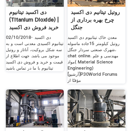
روتیل تیتانیم دی اکسید
دی اکسید تیتانیوم
چرخ بهره برداری از
(titanium Dioxide) |
جنگل
خرید فروش دی اکسید
معدن خاک تیتانیوم دی اکسید
02/10/2018· دی اکسید
روتیل کیلومتر 15جاده ماسوله
تیتانیوم اکسیدی معدنی است و به
،شهرک صنعتی سردار جنگل
سه شکل بروکیت، آناتاز و روتیل
chat online. مهندسی و علم
موجود می باشد. جهت اطلاع از
مواد( Material Science
قیمت و خرید و فروش دی اکسید
Engineering)
تیتانیوم با ما در تماس باشید
[آرشيو]P30World Forums
مؤقتًا از