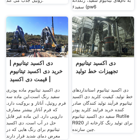
به نام‌های تیتانیوم سفید، رنگدانه
روتیل جذب می کند.
سفید۶ (pw6
دی اکسید تیتانیوم
دی اکسید تیتانیوم |
تجهیزات خط تولید
خرید دی اکسید تیتانیوم
| قیمت دی اکسید
دی اکسید تیتانیوم استانداردهای
دی اکسید تیتانیوم ماده پودری
خط تولید. کیفیت کلرید دی اکسید
سفید رنگ است.این ماده سه
تیتانیوم فرآیند تولید کنندگان صادر
فرم روتیل، آناتاز و بروکیت دارد.
کننده خرید فرایند کلرید پودر
که فرم آناتاز بیشتر مصارف
سفید دی اکسید تیتانیوم Rutile
دارویی دارد. این ماده غیر قابل
R920 برای تولید رنگ کارخانه از
حل در آب است. دی اکسید
چین سازنده.
تیتانیوم برای رنگ هایی که در
معرض دمای شدید قرار دارند