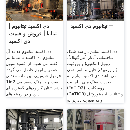
تیتانیوم دی اکسید –
دی اکسید تیتانیوم |
تیتانیا | فروش و قیمت
دی اکسید
دی اکسید تیتانیم در سه شکل
دی اکسید تیتانیوم که به آن
ساختمانی آناتاز (تتراگونال)،
تیتانیوم دی اکسید یا تیتانیا نیز
روتیل (مکعبی) و بروکیت
گفته می شود، از اکسیداسیون
(ارتورمبیک) قابل متبلور شدن
عنصر تیتانیوم حاصل می گردد.
می باشد. دی اکسید تیتانیم به
فرمول شیمیایی این ماده معدنی
صورت سنگ های ایلمینیت
Tio2 است و به رنگ سفید می
(FeTiO3)، پروسکایت
باشد. تیتان کاربردهای گسترده ای
(CaTiO3) و تیتانیت ایلمینوروتیل
دارد و در زمینه های
و به صورت نادرتر به