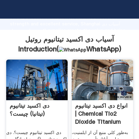
آسیاب دی اکسید تیتانیوم روتیل manufacturer Grasping
strong production capability, advanced research
strength and excellent service, Shanghai آسیاب دی
اکسید تیتانیوم روتیل supplier create the value and bring
values to all of customers.
آسیاب دی اکسید تیتانیوم روتیل
Introduction(
WhatsApp
)
انواع دی اکسید تیتانیوم
دی اکسید تیتانیوم
| Chemical Tio2
(تیتانیا) چیست؟
Dioxide Titanium
به‌طور کلی منبع آن از ایلمنیت،
دی اکسید تیتانیوم چیست؟. دی