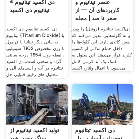
عنصر تیتانیوم و
دی اکسید تیتانیوم »
کاربردهای آن — از
تیتانیوم دی اکسید
صفر تا صد | مجله
فرادرس
دی‌اکسید تیتانیوم (روتیل) را پودر
دی اکسید تیتانیوم. دی اکسید
و به گلوله‌هایی تبدیل می‌کنند که
تیتانیوم (Titanium Dioxide) یا
نقش کاتدی دارند. این گلوله‌ها را
به بیانی دیگر تیتانیا با فرمول
داخل حمام مذابی از کلسیم
شیمیایی TiO2 با وزن مخصوص
کلرید قرار می‌دهند. این سلول به
، نقطه ذوب 1854 درجه سانتی
کمک یک آند کربنی کامل
گراد و سختی است. دی اکسید
می‌شود. با اعمال ولتاژ، اکسید
تیتانیوم در آب و اسیدهای آلی و
محلول های رقیق قلیایی حل
دی اکسید تیتانیوم
تولید اکسید تیتانیوم از
تجهیزات آسیاب رول
سنگ معدن خود