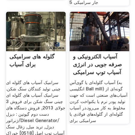
جار سرامیکی 5
آسیاب الکترونیکی و
گلوله های سرامیکی
صرفه جویی در انرژی
برای آسیاب
آسیاب توپ سرامیکی
آسیاب گلوله‌ای یا گوی‌آس (به
سرامیک آسیاب های گلوله ای
انگلیسی Ball mill) گونه‌ای از
چینی تولید کنندگان سنگ شکن.
آسیاب‌های صنعتی است که جهت
سرامیک آسیاب های گلوله ای
تولید پودر نرم یا یکنواخت کردن
چینی سنگ شکن برای فروش 3
مخلوط به کار می‌رود.در آسیاب
جولای 2013, فروش دستگاه های
گلوله‌ای از گلوله‌های فولادی یا
دست دوم گیوتین : دیزل
سرامیکی برای
ژنراتور/Diesel Generator/
دیزل, ترید میل, زغال سنگ
آسیاب توپ اصل [0518] خوراک