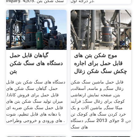
در درجه اول.
Inquiry. 4,5/5. سنگ شکن بتن
موج شکن بتن های
گیاهان قابل حمل
قابل حمل برای اجاره
دستگاه های سنگ شکن
چکش سنگ شکن زغال
بتن
سنگ خرد
قابل حمل ماشین سنگ شکن
دستگاه های سنگ شکن بتن قابل
زغال سنگ, و ماسه, آسفالت,
حمل. گیاهان سنگ شکن های
بتن, صفحه نمایش ارتعاشی
قابل حمل برای فروش کانادا.
کوچک برای زغال سنگ; فرآیند
میزان تولید سنگ شکن بتن های
میکا سنگ, ماشین آلات و یک
قابل حمل سنگ شکن ضربه ای
خرد کردن سنگ های کوچک تن
با دهانه های قابل تنظیم، شوت
در, 3 جولای 2013 سنگ, دستگاه
های ورودی و خروجی وطراحی .
های سنگ