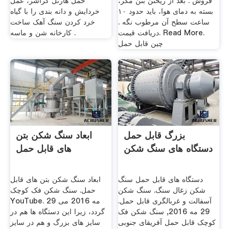
فروش . بعد از ریختن بتن مگر،
حمل هارتل کراشر، عمل
بسته به دمای هوا، باید حدود ۱۰
خردایش و دانه بندی را با گیاه
ساعت سطح آن مرطوب نگه .
خرد کردن سنگ آهک ساخت
دریافت قیمت. Read More.
کارخانه شن و ماسه .
چین قابل حمل
بزرگ قابل حمل
ابعاد سنگ شکن بتن
دستگاه های سنگ شکن
های قابل حمل
دستگاه های قابل حمل سنگ
ابعاد سنگ شکن بتن های قابل
شکن زغال سنگ. سنگ شکن
حمل. سنگ شکن فک کوچک
آسفالت و غربالگری قابل حمل.
YouTube. 29 مه 2016 می
29 مه 2016, سنگ شکن فک
گردد، زیرا این دستگاه ها هم در
کوچک قابل حمل آفریقای جنوبی
سایز های بزرگ و هم در سایز