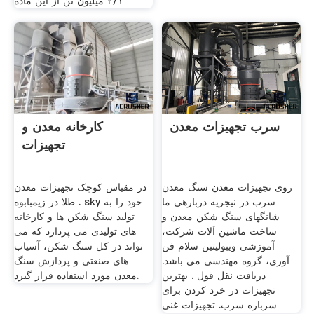
۲/۱ میلیون تن از این ماده
سرب تجهیزات معدن
کارخانه معدن و
تجهیزات
روی تجهیزات معدن سنگ معدن
در مقیاس کوچک تجهیزات معدن
سرب در نیجریه دربارهی ما
طلا در زیمبابوه . sky خود را به
شانگهای سنگ شکن معدن و
تولید سنگ شکن ها و کارخانه
ساخت ماشین آلات شرکت،
های تولیدی می پردازد که می
آموزشی ویبولیتین سلام فن
تواند در کل سنگ شکن، آسیاب
آوری، گروه مهندسی می باشد.
های صنعتی و پردازش سنگ
دریافت نقل قول . بهترین
معدن مورد استفاده قرار گیرد.
تجهیزات در خرد کردن برای
سرباره سرب. تجهیزات غنی