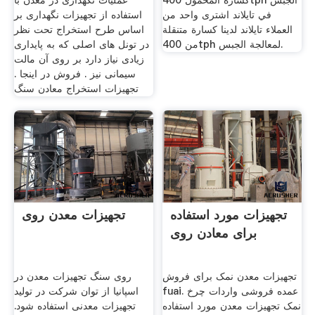
كسارة المحمول 400tph الجبس
عملیات نگهداری در معدن با
في تايلاند اشترى واحد من
استفاده از تجهیزات نگهداری بر
العملاء تايلاند لدينا كسارة متنقلة
اساس طرح استخراج تحت نظر
من 400tph لمعالجة الجبس.
در تونل های اصلی كه به پایداری
زیادی نیاز دارد بر روی آن مالت
سیمانی نیز . فروش در اینجا .
تجهیزات استخراج معادن سنگ
تجهیزات مورد استفاده
تجهیزات معدن روی
برای معادن روی
تجهیزات معدن نمک برای فروش
روی سنگ تجهیزات معدن در
fuai. عمده فروشی واردات چرخ
اسپانیا از توان شرکت در تولید
نمک تجهیزات معدن مورد استفاده
تجهیزات معدنی استفاده شود.