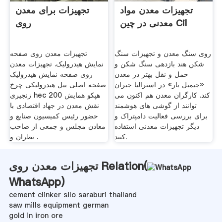
تجهیزات معدن مواد
تجهیزات برای معدن
معدنی در چین Cil
روی
روی سنگ معدن و تجهیزات سنگ
تجهیزات معدن روی صفحه
شکن هند بازدهی سنگ شکن و
نمایش هیدرولیک. تجهیزات معدن
حمل و نقل بهتر در معدن
روی صفحه نمایش هیدرولیک
«جیمبل بار» در استرالیا جبران
صفحه اصلی بیل هیدرولیکی چرخ
کند. کارگران معدن هم اکنون می
زنجیری hec 200 هپکو همایش
توانند از گوشی های هوشمند
نقش معدن در جهاد اقتصادی با
برای بررسی فعالیت دامپتراک و
حضور رئیس کمیسیون صنایع و
دیگر تجهیزات معدنی استفاده
معادن مجلس و جمعی از صاحب
کنند.
نظران و .
تجهیزات معدن روی Relation(
WhatsApp
)
cement clinker silo saraburi thailand
saw mills equipment german
gold in iron ore