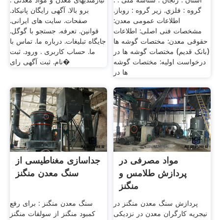
استان : زنجان . شناسه ملی : .
نیازمندیهای معدن و مواد معدنی .
گروه : فلزي. زير گروه : روباز.
برو بالا. آگهی رایگان پانیکاد.
اطلاعات عمومی معدن:
صفحات. سایت های ایرانی.
مشخصات فنی اصلی: اطلاعات
قوانین. تعرفه. جستجو با گوگل.
حقوقی معدن: مختصات گوشه ها
جایگاه تبلیغات. درباره ما. تماس با
(بانک قديم) مختصات گوشه ها در
ما. حساب کاربری . ورود. ثبت
درخواست اوليه: مختصات گوشه
نام. ثبت آگهی رای�
ها در
مواد مصرفی در
جداسازی مغناطیسی از
پردازش طلامس و
سنگ معدن منگنز
منگنز
پردازش سنگ معدن منگنز در
سنگ معدن منگنز : برای رفع
نیجریه کارگران معدن در نزدیکی
کمبود منگنز از سولفات منگنز