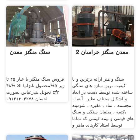
معدن منگنز خراسان 2
سنگ منگنز معدن
سنگ و هنر ارائه برترین و با
فروش سنگ منگنز با عیار ۴۵ تا
کیفیت ترین سازه های سنگی
۴۸% SI زیر ۵%محصول تانزانیا
ساخته شده توسط دست در ابعاد
تحویل بندرعباس بصورت cfr
و اشکال مختلف نظیر : آبنما ،
احسان ۰۹۱۲۱۳۰۴۲۷۸
مجسمه ، نماد ، مقبره ، شومینه
،کتیبه ، مبلمان سنگی و سنگ
های قیمتی و نیمه قیمتی که تماما
توسط استاد کارهای ماهر و