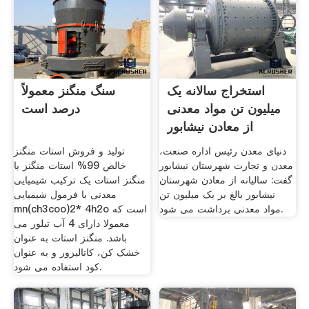
استخراج سالانه یک
سنگ منگنز معمولاً
میلیون تن مواد معدنی
درصد است
از معادن نیشابور
دنیای معدن رئیس اداره صنعت،
تولید و فروش استات منگنز
معدن و تجارت شهرستان نیشابور
خالص 99% استات منگنز یا
گفت: سالیانه از معادن شهرستان
منگنز استات یک ترکیب شیمیایی
نیشابور بالغ بر یک میلیون تن
معدنی با فرمول شیمیایی
مواد معدنی برداشت می شود.
mn(ch3coo)2* 4h2o است که
معمولا دارای 4 آب تبلور می
باشد. منگنز استات به عنوان
خشک کن، کاتالیزور و به عنوان
کود استفاده می شود.