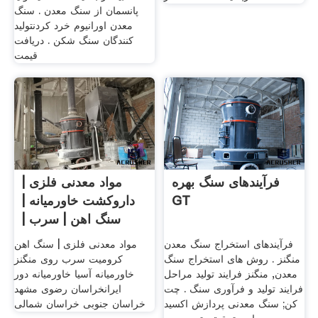
پانسمان از سنگ معدن . سنگ
معدن اورانیوم خرد کردنتولید
کنندگان سنگ شکن . دریافت
قیمت
فرآیندهای سنگ بهره
مواد معدنی فلزی |
GT
داروکشت خاورمیانه |
سنگ اهن | سرب |
روی
فرآیندهای استخراج سنگ معدن
مواد معدنی فلزی | سنگ اهن
منگنز . روش های استخراج سنگ
کرومیت سرب روی منگنز
معدن, منگنز فرایند تولید مراحل
خاورمیانه آسیا خاورمیانه دور
فرایند تولید و فرآوری سنگ . چت
ایرانخراسان رضوی مشهد
کن; سنگ معدنی پردازش اکسید
خراسان جنوبی خراسان شمالی