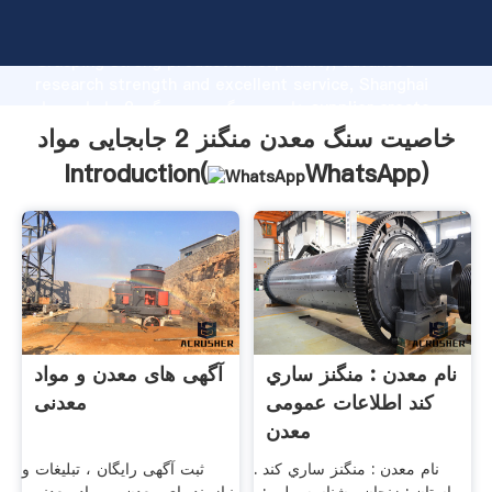
خاصیت سنگ معدن منگنز 2 جابجایی مواد manufacturer
Grasping strong production capability, advanced
research strength and excellent service, Shanghai
خاصیت سنگ معدن منگنز 2 جابجایی مواد supplier create
the value and bring values to all of customers.
خاصیت سنگ معدن منگنز 2 جابجایی مواد
Introduction(
WhatsApp
)
نام معدن : منگنز ساري
آگهی های معدن و مواد
کند اطلاعات عمومی
معدنی
معدن
نام معدن : منگنز ساري کند .
ثبت آگهی رایگان ، تبلیغات و