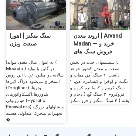
اروند معدن | Arvand
سنگ منگنز | اهورا
Madan – خرید و
صنعت ویژن
فروش سنگ های
معدنی
با سیستمهای جدید در بخش
به عنوان مثال معدن موآندا (
صنعت و معدن کشور خواهد
Moanda ) در گاین با تولید
داشت. ۱ سنگ آهن همات و
سالانه دو میلیون تن با این روش
مگنت و اوخرا و کنسانتره آهن. ۲
استخراج می‌شود. دراگ لاین‌ها
سنگ کروم و کنسانتره کروم و
(Drogliner) لودرها،
فروکروم. ۳ سنگ گچ ( دخام و
بلدوزرها،‌اکسکاواتورهای
پخته ) ۴ سنگ منگنز و فرو منگنز
هیدرولیکی (Hydrolic
Excavators) و شاولهای بزرگ،
تجهیزات متحرک متداولی هستند
�