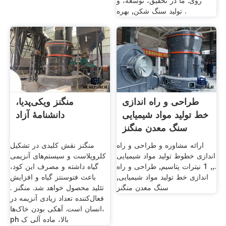
روی. ما در تحقیق، توسعه، و
تولید سنگ شکن, بهره .
طراحی و راه اندازی
منگنز ویکی‌پدیا،
خط تولید مواد شیمیایی
دانشنامهٔ آزاد
سنگ معدن منگنز
ارائه مشاوره و طراحی و راه
منگنز نقش کلیدی در تشکیل
اندازی خطوط تولید مواد شیمیایی
کلروپلاست و سیستم‌های آنزیمی
.,, 1 نیترات پتاسیم, طراحی و راه
گیاه داشته و مصرف این کود،
اندازی خط تولید مواد شیمیایی,
باعث فتوسنتز گیاه و افزایش
سنگ معدن منگنز
تئلید محصول خواهد شد. منگنز .
فعال‌کننده تعداد زیادی آنزیمه در
انسان است. آهکی بودن خاک‌ها،
ph بالا، ماده آلی ک