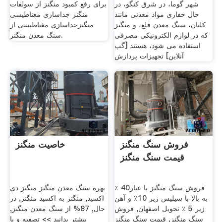
شهر گوما، در شرق کنگو، در
برای رفع کمبود منگنز از سولفات
حال حفاری مواد معدنی مانند
منگنز جداسازی مغناطیسی
کلتان، سنگ معدن قلع، و منگنز
منگنزجداسازی مغناطیسی از
که در لوازم الکترونیکی مصرفی
سنگ معدن منگنز.
استفاده می شود، هستند [گپ
آنلاین] تجهیزات پردازش
فروش سنگ منگنز
خاصیت منگنز
قيمت سنگ منگنز
فروش سنگ منگنز با عیار40 ٪
بهره سنگ معدن منگنز منگنز دی
به بالا با سیلیس زیر 10٪ و آهن
اکسید, منگنز به اکسيد منگنز, در
زیر 5 ٪ تحویل اصفهان, فروش
حال, 87% از سنگ معدن منگنز,
سنگ منگنز, قيمت سنگ منگنز
بیشتر بدانید >> تصفیه و یا