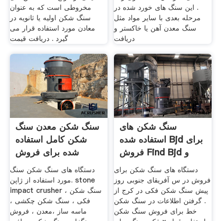
. این سنگ های خورد شده در
مخروطی است که به عنوان
مرحله بعدی با سایر مواد مثل
سنگ شکن اولیه یا ثانویه در
سنگ معدن آهن یا خاکستر و
معادن مورد استفاده قرار می
دریافت
گیرد . دریافت قیمت
سنگ شکن های
سنگ شکن معدن سنگ
استفاده شده Bjd برای
شکن کامل استفاده
فروش Find Bjd و
شده برای فروش
بیشتر
دستگاه های سنگ شکن برای
دستگاه های سنگ شکن سنگ
فروش در س آفریقای جنوبی روز
مورد استفاده از ژاپن. stone
پیش سنگ شکن فکی در كرج از
impact crusher ، سنگ شکن
. گرفتن اطلاعات در سنگ شکن
فکی ، سنگ شکن چکشی ،
خط برای فروش سنگ شکن
ماسه ساز ،معدن ، فروش