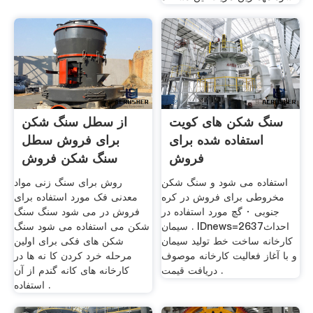
سنگ شکن های کویت
از سطل سنگ شکن
استفاده شده برای
برای فروش سطل
فروش
سنگ شکن فروش
استفاده شده است
استفاده می شود و سنگ شکن
روش برای سنگ زنی مواد
مخروطی برای فروش در کره
معدنی فک مورد استفاده برای
جنوبی · گچ مورد استفاده در
فروش در می شود سنگ سنگ
سیمان . IDnews=2637احداث
شکن می استفاده می شود سنگ
کارخانه ساخت خط تولید سیمان
شکن های فکی برای اولین
و با آغاز فعالیت کارخانه موصوف
مرحله خرد کردن کا نه ها در
. دریافت قیمت
کارخانه های کانه گندم از آن
استفاده .