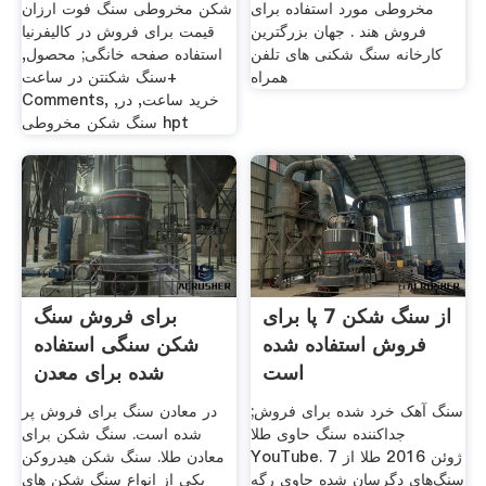
مخروطی مورد استفاده برای
شکن مخروطی سنگ فوت ارزان
فروش هند . جهان بزرگترین
قیمت برای فروش در کالیفرنیا
کارخانه سنگ شکنی های تلفن
استفاده صفحه خانگی; محصول,
همراه
سنگ شکنتن در ساعت+
Comments, خرید ساعت, در,
سنگ شکن مخروطی hpt
از سنگ شکن 7 پا برای
برای فروش سنگ
فروش استفاده شده
شکن سنگی استفاده
است
شده برای معدن
سنگ آهک خرد شده برای فروش;
در معادن سنگ برای فروش پر
جداکننده سنگ حاوی طلا
شده است. سنگ شکن برای
YouTube. 7 ژوئن 2016 طلا از
معادن طلا. سنگ شکن هیدروکن
سنگ‌های دگرسان شده حاوی رگه
یکی از انواع سنگ شکن های