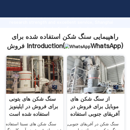
راهپیمایی سنگ شکن استفاده شده برای فروش manufacturer
Grasping strong production capability, advanced
research strength and excellent service, Shanghai
راهپیمایی سنگ شکن استفاده شده برای فروش supplier
create the value and bring values to all of customers.
راهپیمایی سنگ شکن استفاده شده برای
)
WhatsApp
فروش Introduction(
از سنگ شکن های
سنگ شکن های بتونی
موبایل برای فروش در
برای فروش در ایلینویز
آفریقای جنوبی استفاده
استفاده شده است
سنگ شکن در آفریقای جنوبی,
سنگ شکن های نسبتا استفاده