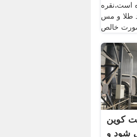
ه است.نقره
 طلا و مس
ورت خالص
یت کوین
 شود و