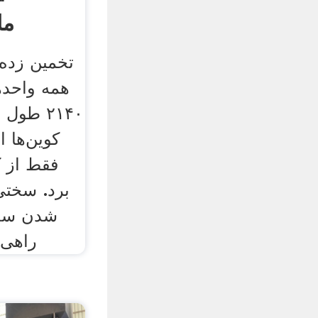
ما
تخمین زده
همه واحده
۲۱۴۰ طو
کوین‌ها 
فقط از ک
برد. سختی
شدن سخت
راهی 