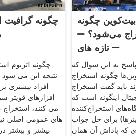
بیت‌کوین‌ چگونه
چگونه گرافیت ا
اج می‌شود؟ –
م
– تازه های
اسخ به این سوال که
چگونه اتریوم است
ین‌ها چگونه استخراج
نتیجه این می شود 
د باید گفت استخراج
افراد بیشتری ب
یتال اینگونه است که
افزارهای قویتر سر
ه‌های استخراج‌کننده
می کنند، استخراج د
ینرها) برای حل جواب
های عمومی اصلی نیا
ای که پاداش آن همان
بیشتر و بیشتر د