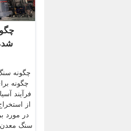
چگون
شده
چگونه سنگ
چگونه برا
فرآیند آسیا
از استخرا
در مورد ب
سنگ معدن ا