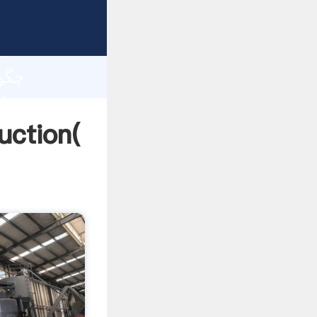
h
چگونه نقره استخراج م