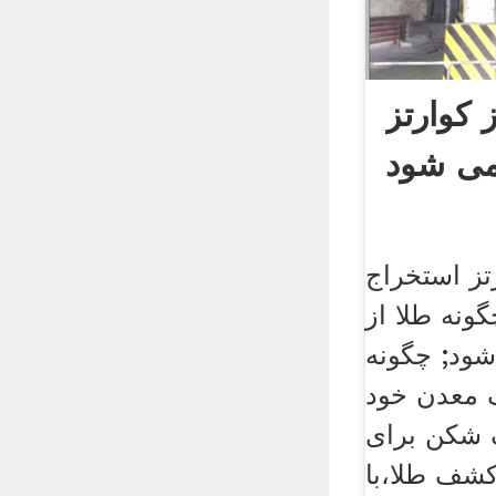
 کوارتز
می شود
تز استخراج
ونه طلا از
شود; چگونه
 معدن خود
 شکن برای
شف طلا،با