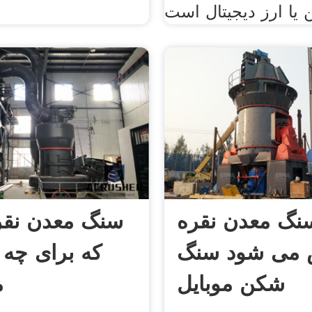
ن یا ارز دیجیتال است
نگ معدن نقره
سنگ معدن نق
 می شود سنگ
که برای چه 
شکن موبایل
م