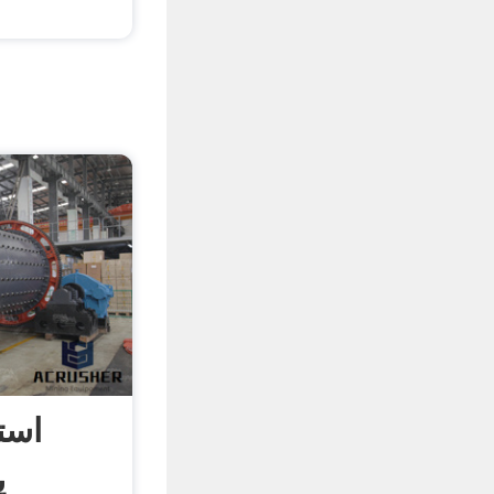
است
ی