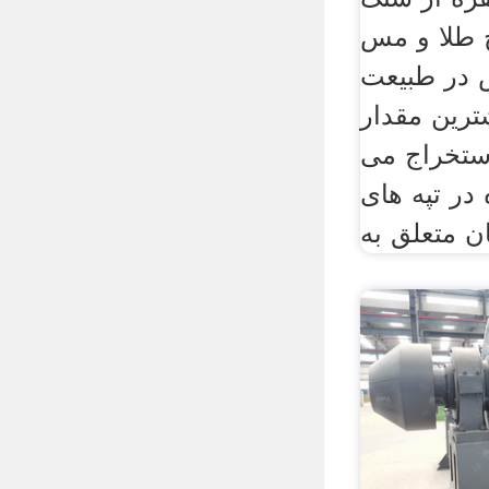
 طلا و مس
 در طبیعت
رین مقدار
ستخراج می
در تپه های
ن متعلق به