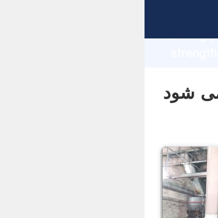
manufacturer Gr
strong p
چگونه نقره
supplier create the value a
values t