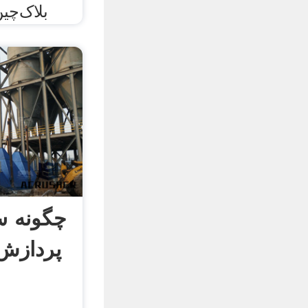
بلاک‌چی
چگونه س
پردازش