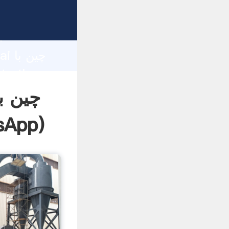
d
hai
چین با
sApp
)