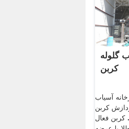
ب گلوله
کربن
خانه آسیاب
ردازش کربن
 کربن فعال
لا با عرضه