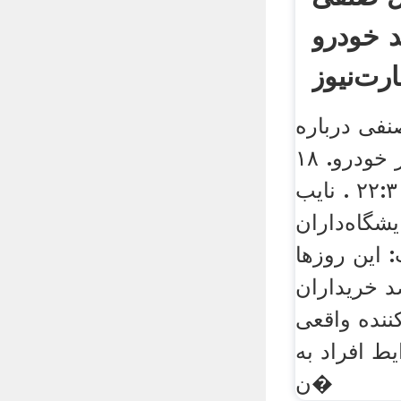
د خودرو
رت‌نیوز
نفی درباره
خرید خودرو . اخبار خودرو. ۱۸
مهر, ۱۳۹۹ ساعت ۲۲:۳۰ . نایب
یشگاه‌داران
 این روزها
تا ۱۵ درصد خریداران
نده واقعی
ط افراد به
ن�