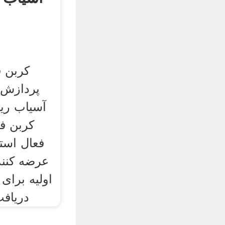
کربن ف
پردازش ک
آسیاب ریم
کربن فع
فعال استخ
عرضه کنند
اولیه برا
دریافت