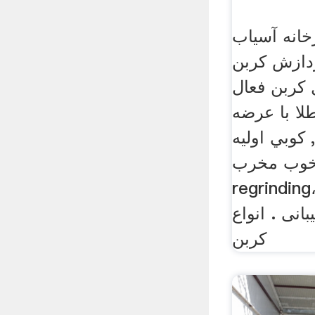
خانه آسیاب
ردازش کربن
 کربن فعال
لا با عرضه
 كوبي اولیه
خوب مخرب،
regrind، و به عنوان مرحله
انی . انواع
کربن