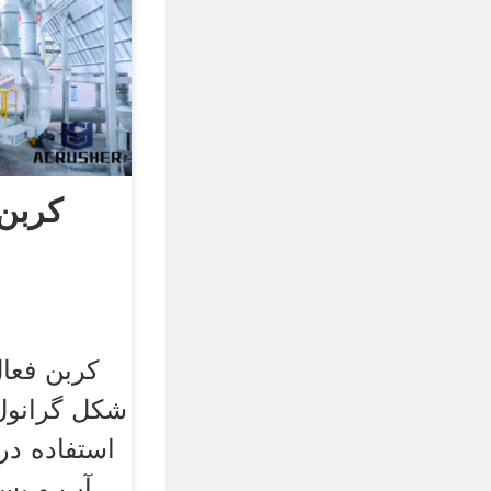
کربن 
کربن فعال
شکل گرانول
استفاده در
آب و پسا