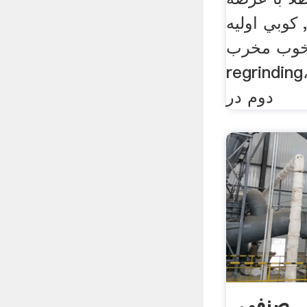
 كوبي اولیه
خوب مخرب،
regrind، و به عنوان مرحله
دوم در
ل صنفی