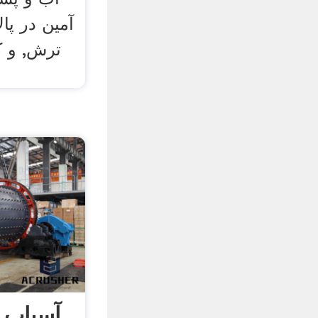
آمین در پا
ترش, و کل
ک
آسیاب 