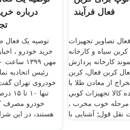
فعال فرآیند
درباره خری
تجا
عال تصاویر تجهیزات
توصیه یک فعال ص
ربن سیاه و کارخانه
وند کارخانه پردازش
ال کربن فعال. کربن
رئیس اتحادیه نما
راج از معادن طلا با
خودروی تهران گفت:
ه کالا تجهیزات كوبي
تنها ۱۰ 
ی مرحله خوب مخرب .
خودرو مصرف کن
 نقل قول; آشنایی با
هستند، در این شرای