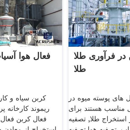
در فرآوری طلا
فعال هوا آسیا
طلا
 های پوسته میوه در
کربن سیاه و کار
 مناسب هستند برای
ریموند کارخانه پ
 استخراج طلا, تصفیه
فعال کربن فعال.
ب, تصفیه هوا,تصفیه
استخراج از معادن ط