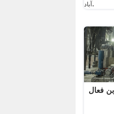
آباد.
ن فعال