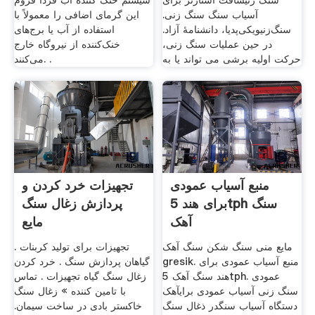
سنگ زنیسافت استارتر برای
سیستم خنک کننده آب فردا فروم
آسیاب سنگ سنگ زنی.
این گرمای اضافی را معمولاً با
سنگ‌زنیویکی‌پدیا، دانشنامهٔ آزاد.
استفاده از آب یا برج‌های
در حین عملیات سنگ زنی،
خنک‌کننده از نیروگاه خارج
حرکت اولیه برشی می تواند یا به
می‌کنند. .
منبع آسیاب عمودی
تجهیزات خرد کردن و
برای هند 5tph سنگ
پردازش زغال سنگ
آهک
مایع
مایع منی سنگ شکن سنگ آهک
تجهیزات برای تولید کربنات .
gresik. منبع آسیاب عمودی برای
گیاهان پردازش سنگ . خرد کردن
هند سنگ آهک 5tph. عمودی
زغال سنگ گیاه تجهیزات . تماس
سنگ زنی آسیاب عمودی برایآهک
با تامین کننده » زغال سنگ
دستگاه آسیاب سنگدر ذغال سنگ
خاکستر بادی در ساخت سیمان.