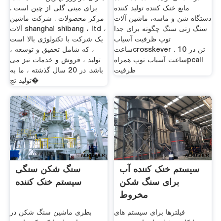
مایع خنک کننده تولید کننده
برای مینی گلی از چین است .
دستگاه شن و ماسه، ماشین آلات
مرکز محصولات . شرکت ماشین
سنگ زنی سنگ چگونه برای جدا
آلات shanghai shibang ، ltd ،
توپ ظرفیت آسیاب
یک شرکت با تکنولوژی بالا است
ساعتcrosskever . 10 تن در
، که شامل تحقیق و توسعه ،
ساعت آسیاب توپ همراهpcall
تولید ، فروش و خدمات نیز می
ظرفیت
باشد. در 20 سال گذشته ، ما به
تولید تج�
سیستم خنک کننده آب
سنگ شکن سنگی
برای سنگ شکن
سیستم خنک کننده
مخروط
فیلترها برای سیستم های
بطری ماشین سنگ شکن در