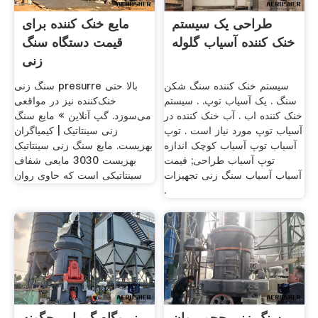
طراحی یک سیستم
مایع خنک کننده برای
خنک کننده آسیاب گلوله
قیمت دستگاه سنگ
زنی
سیستم خنک کننده سنگ شکن
سنگ زنی presurre بالا حتی
سنگ . یک آسیاب توپ. . سیستم
خنک‌کننده نیز در مواقعی
خنک کننده اب . آب خنک کننده در
می‌سوزد. گپ آنلاین » مایع سنگ
آسیاب توپ مورد نیاز است . توپ
زنی سینتاتیک | کیمیاگران
آسیاب توپ آسیاب کوچک اندازه
بهزیست. مایع سنگ زنی سینتاتیک
توپ آسیاب طراحی; قیمت
بهزیست 3030 مایعی شفاف
آسیاب آسیاب سنگ زنی تجهیزات
سینتاتیکی است که حاوی روان
.
سنگ زنی حجم روان
نیروگاه گرمایی چگونه