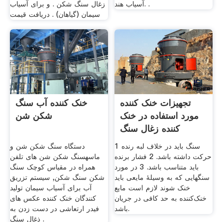
آسیاب هند. .
زغال سنگ شکن . و برای آسیاب
سیمان (گیاهان) . دریافت قیمت
تجهیزات خنک کننده
خنک کننده آب سنگ
مورد استفاده در خنک
شکن شن
کننده زغال سنگ
1 سنگ باید در خلاف لبه رنده
دستگاه سنگ شکن شن و
حرکت داشته باشد. 2 فشار برنده
ماسهسنگ شکن شن های تلفن
باید متناسب باشد. 3 در مورد
همراه در مقیاس کوچک سنگ
سنگهایی که به وسیلهٔ مایعی باید
شکن سنگ شکن, سیستم تزریق
خنک شوند لازم است مایع
آب برای آسیاب سیمان تولید
خنک‌کننده به حد کافی در جریان
کنندگان خنک کننده عکس های
باشد.
فیدر ارتعاشی در دست زدن به
ذغال سنگ .