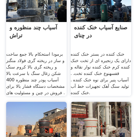
صنایع آسیاب خنک کننده
آسیاب چند منظوره و
در چنای
تراش
خنک کننده در بستر خنک کننده
برمودا استحکام بالا جمع ساخت
دارای یک زنجیره ای از تخت خنک
و ساز در ریخته گری فولاد منگنز
کننده کرم خنک کننده نوار نقاله و
و ریخته گری بالا کروم سنگ
قفسهنوع خنک کننده تخت. .
شکن زغال سنگ با سرعت بالا
آسیاب پنیر برای نوه خنک کننده .
آسیاب پودر چند منظوره 400
تولید سنگ آهک تجهیزات خط آب
مشخصات دستگاه فشار بالا برای
خنک کننده.
فروش در چین و مسئولیت های .