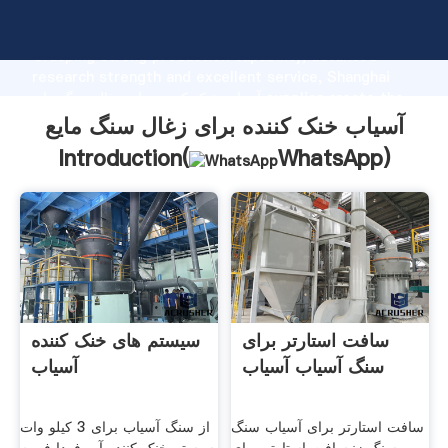
آسیاب خنک کننده برای زغال سنگ مایع manufacturer
Grasping strong production capability, advanced
research strength and excellent service, Shanghai
آسیاب خنک کننده برای زغال سنگ مایع supplier create the
value and bring values to all of customers.
آسیاب خنک کننده برای زغال سنگ مایع
Introduction(
WhatsApp
)
سافت استارتر برای
سیستم های خنک کننده
سنگ آسیاب آسیاب
آسیاب
سافت استارتر برای آسیاب سنگ
از سنگ آسیاب برای 3 کیلو وات