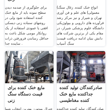
انواع خنک کننده. زغال سنگ)
برای جلوگیری از صدمه دیدن
معمولی) های علم و فن آوری
سطح نمونه باید از مایع خنک
تهران و شیراز و نیز مرکز رشد
کننده استفاده شود ولی در
فرآورده های دارویی و بیولوژیکی
روشهای سنباده زنی دیسکی
دانشگاه علوم پزشکی شیراز، در
افقی یا عمودی استفاده از یک
مقام یکی از برترین شرکت های
روانکار مومی شکل باعث به
دانش بنیان ادامه دریافت قیمت;
حداقل رساندن فرورفتن ذرات
سنگ آسیاب
ساینده جدا .
صادرکنندگان تولید کننده
مایع خنک کننده برای
جداکننده مایع خنک
قیمت دستگاه سنگ
کننده مغناطیسی
زنی
صادرکنندگان تولید کننده جداکننده
جنرال موتورز بهترین انتخاب شما