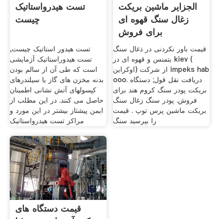
الجزایر ماشین بریکت
تست هیدرواستاتیک
زغال سنگ قهوه ای
چیست
برای فروش
قیمت باور نکردنی در ذغال سنگ
تست هیدور استاتیک چیست,
بتمنس و قهوه ای در kiev (
تست هیدوراستاتیک آزمایشی
اوکراين) از شرکت impeks hab
است که طی آن از سالم بودن
ooo. دریافت نقل قول; دستگاه
بدنه مخزن های گاز یا سیلندرهای
بریکت پودر سنگ کروم هند برای
کپسولهای آتش نشانی اطمینان
فروش. پودر سنگ زغال سنگ
حاصل می کنند. در این مطلب از
بریکت ماشین پرس توپ . قیمت
ایمن پیشتاز بیشتر در این مورد و
را بپرسید سنگ
مراکز تست هیدرواستاتیک
قیمت دستگاه های