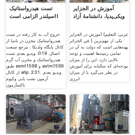
آموزش در الجزایر
تست هیدرواستاتیک
ویکی‌پدیا، دانشنامهٔ آزاد
سیلندر الزامی است!!
آموزش در الجزایر (عربی: التعليم
خروج آب به کار رفته در تست
في الجزائر ‎) یکی از مهم‌ترین
هیدرواستاتیک مخزن در ناسا از
پهنه‌هایی است که دولت به آن در
کانال پایگاه ولدیکا . مرجع صنعت
تمامی زمینه‌ها اهمیت و توجه
اتصال. 0:19. ویدیو بعدی تست
بالایی دارد، این را از میزان
هیدرواستاتیک و مخزن آب گرم
بودجه‌ای که سالیانه برای آموزش
طبق asmt1598 و astm1599
در نظر می‌گیرد یا از میزان
از کانال ahp. 2:31. ویدیو بعدی
انرژی
آزمون نشت یابی وکیوم
باکسآزمون