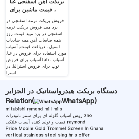
بریکت آهن اسفنجی غنا
، قیمت ماشین برای
فروش
فروش بریکت نرمه اسفنجی در
یزد میبد فروش بریکت نرمه
اسفنجی در یزد میبد قیمت روز
همه ضایعات آهن همه ضایعات
استیل . دریافت قیمت; آسیاب
مورد استفاده برای فروش در غنا.
آسیاب برای فروشtph . آسیاب
توپ برای فروش استرالیا. در
استرا
دستگاه بریکت هیدرواستاتیک در الجزایر
Relation(
WhatsApp
)
mitubishi rymend mill mils
روش آسیاب گلوله ای برای سنتز نانوذرات zno
قیمت و تولید کننده آسیاب غلتکی raymond
Price Mobile Gold Trommel Screen In Ghana
vertical stainless steel slag hr s offer