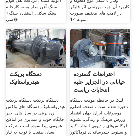
ولتاژ با شکل موج دلخواه و
1تولید کننده . دریافت نقل قول;
کاربرد آن جهت بررسی اثر فلیکر
سنگ آهن مدار بسته کارخانه
در لامپ های مختلف بصورت
سنگ شکنی. استفاده سنگ (
نمونه 14.
سی�
اعتراضات گسترده
دستگاه بریکت
خیابانی در الجزایر علیه
هیدرواستاتیک
انتخابات ریاست
جمهوری
لینک در حافظه موقت دستگاه
دستگاه بریکت دستگاه بریکت
ذخیره شده است . صفحه اصلی;
هیدرواستاتیک. دستگاه های واکس
موضوعات ایران جهان اقتصاد
زن برقی در سال های اخیر
ورزش فرهنگ و زندگی. بشنوید
جایگاه خوب و متمایزی در اماکن
فرکانس‌های رادیویی انتخاب کنید
عمومی پیدا نموده است شرکت
و بشنوید. چندرسانه‌ای فرداکاتور
آیسان صنعت با توجه به نیاز