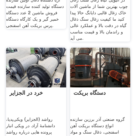
در اتیوپی گیاه زغال سنگ زغال
اریا دستکاه ذغال اولین سازنده
چوب بهترین شما از ماشین آلات
دستگاه تولید کننده سازنده قیمت
خاک زغال قالبی دايانگ حالا پیدا
فروش ماشین 2 عدد دستگاه
کنید ما کیفیت زغال سنگ ذغال
خمیر گیر و یک کارگاه دستگاه
گیاه در دقت بالا و عملکرد عالی
پرس بریکت آهن اسفنجی.
و راندمان بالا و قیمت مناسب
می آید.
دستگاه بریکت
خرد در الجزایر
گروه صنعتی آذر برزین سازنده
رواشد (الجزایر) ویکی‌پدیا،
انواع دستگاه بریکت آهن
دانشنامهٔ آزاد. در ویکی انبار
اسفنجی، ذغال سنگ و مواد
پرونده هایی درباره رواشد