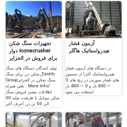
آزمون فشار
تجهیزات سنگ شکن
هیدرواستاتیک هاگلر
دوار Iconecrusher
برای فروش در الجزایر
در دستگاه های آزمون فشار
تولید کنندگان دستگاه های سنگ
هیدرواستاتیک اکثرا از سنسور
شکن در, برای سنگ_Zenith
های فشار سوزنی در رنج های 0
Groupسنگ شکن, در الجزایر
– 600 بار و 0 – 800 بار
تلفن همراه . More Info/
استفاده می شود.
اطلاعات بیشتر فروش سنگ
شکن موبایل با ظرفیت تولید 30
الی 50 تن در, أعرف أكثر