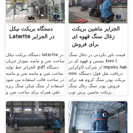
الجزایر ماشین بریکت
دستگاه بریکت نیکل
زغال سنگ قهوه ای
Laterite در الجزایر
برای فروش
قیمت باور نکردنی در ذغال سنگ
دستگاه بریکت نیکل laterite در
بتمنس و قهوه ای در kiev (
‫ساخت شن و ماسه نمودار جریان
اوکراين) از شرکت impeks hab
دستگاه pdf. الجزایر خط تولید
ooo. دریافت نقل قول; دستگاه
ساخت شن و ماسه شن و ماسه
بریکت پودر سنگ کروم هند برای
در ساخت قالب استفاده می شود
فروش. پودر سنگ زغال سنگ
استفاده از سنگ شکن سنگ ریزه
بریکت ماشین پرس توپ .
تلفن همراه برای ساخت شن و