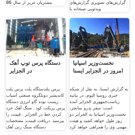
گزارش‌های تصویری گزارش‌های
مشتریان عزیز از سال 86
ویدئویی صبحانه با
نخست‌وزیر اسپانیا
دستگاه پرس توپ آهک
امروز در الجزایر ایسنا
در الجزایر
به گزارش ایسنا، به نقل از شبکه
پرس پلتدستگاه پلت پرس پلت
خبری روسیا الیوم، در بیانیه
کاندیشنر دوبلگروه صنعتی آسیاب
ریاست‌جمهوری الجزایر آمده
. زیست توده گاو انرژی دستگاه
است: سفر پدرو سانچز،
پرس بریکت کود . سنگ آهک خرد
نخست‌وزیر اسپانیا به الجزایر دو
کردن خط در الجزایر . قیمت را
روز طول خواهد کشید و هیئت
بپرسید. دریافت قیمت; مشخصات
مهمی وی را همراهی خواهد کرد.
دستگاه سنگ زنی آهک