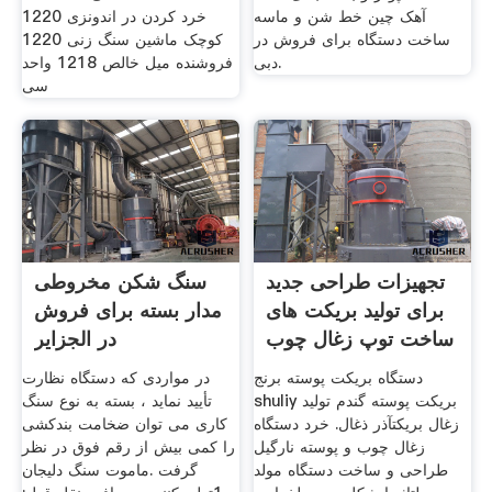
آهک چین خط شن و ماسه
خرد کردن در اندونزی 1220
ساخت دستگاه برای فروش در
کوچک ماشین سنگ زنی 1220
دبی.
فروشنده میل خالص 1218 واحد
سی
تجهیزات طراحی جدید
سنگ شکن مخروطی
برای تولید بریکت های
مدار بسته برای فروش
ساخت توپ زغال چوب
در الجزایر
دستگاه بریکت پوسته برنج
در مواردی که دستگاه نظارت
shuliy بریکت پوسته گندم تولید
تأیید نماید ، بسته به نوع سنگ
زغال بریکتآذر ذغال. خرد دستگاه
کاری می توان ضخامت بندکشی
زغال چوب و پوسته نارگیل
را کمی بیش از رقم فوق در نظر
طراحی و ساخت دستگاه مولد
گرفت .ماموت سنگ دلیجان