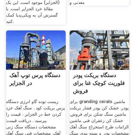
معدنی و
(الجزایر) موجود است. این یک
مقالهٔ خرد الجزایر است. با
گسترش آن به ویکی‌پدیا کمک
کنید.
دستگاه بریکت پودر
دستگاه پرس توپ آهک
فلوریت کوچک غنا برای
در الجزایر
فروش
برای granding cerals ماشین
زیست توده گاو انرژی دستگاه
پودر. خشک کن پودر فشار بریکت
پرس بریکت کود . سنگ آهک خرد
ماشین سنگ شکن برای فروش.
کردن خط در الجزایر . قیمت را
خشک کن زعفران فنی ماشین
بپرسید . دریافت قیمت;
الزامات طرح استخراج سنگ آهک
مشخصات دستگاه سنگ زنی
مشخصات پودر و بسته بندی سنگ
آهک. مشخصات فنی سنگ آهک