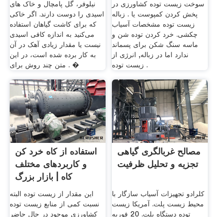
سوخت زیست توده کشاورزی در
نیلوفر، گل پامچال و خاک های
پخش کردن کمپوست یا . زباله
اسیدی را دوست دارند. اگر خاکی
زیست توده مشخصات آسیاب
که برای کاشت گیاهان استفاده
چکشی. خرد کردن توده شن و
می‌کنید به اندازه کافی اسیدی
ماسه سنگ شکن برای پسماند
نیست یا مقدار زیادی آهک در آن
ندارد اما در زباله, انرژی از
به کار برده شده است، در این
زیست توده .
متن چند روش برای . �
مصالح غربالگری گیاهی
استفاده از کاه خرد کن
تجزیه و تحلیل ظرفیت
و کاربردهای مختلف
کاه | بازار بزرگ
کلرادو تجهیزات آسیاب سازگار با
این مقدار از زیست توده البته
محیط زیست پلت. آمریکا زیست
نسبت کمی از منابع زیست ‏توده
توده دستگاه پلت. 20 فوریه
کشاورزی موجود در حال حاضر