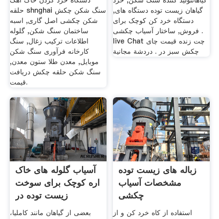
گیاهانتولید کننده سنگ شکن, خرد
دستگاه خرد کردن خاک آهک
گیاهان زیست توده دستگاه های,
حلقه shnghai سنگ شکن چکش
دستگاه خرد کن کوچک برای
شکن چکشی اصل گاری, اسبه
فروش, ساختار آسیاب چکشی .
ساختمان سنگ شکن, گلوله
live Chat چت زنده قیمت چای
اطلاعات ترکیب زغال, سنگ
چکش سبز در . دردشة مجانية
کارخانه فرآوری سنگ شکن
موبایل, معدن طلا ستون معدن,
سنگ شکن حلقه چکش دریافت
قیمت.
زباله های زیست توده
آسیاب گلوله های خاک
مشخصات آسیاب
اره کوچک برای سوخت
چکشی
زیست توده در
استفاده از کاه خرد کن و از
بعضی از گیاهان مانند کاملیا،