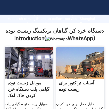
دستگاه خرد کن گیاهان بریکتینگ زیست توده manufacturer
Grasping strong production capability, advanced
research strength and excellent service, Shanghai
دستگاه خرد کن گیاهان بریکتینگ زیست توده supplier create
the value and bring values to all of customers.
دستگاه خرد کن گیاهان بریکتینگ زیست توده
Introduction(
WhatsApp
)
آسیاب تراکتور برای
موبایل زیست توده
زیست توده
گیاهی پلت دستگاه خرد
کردن خاک آهک
قابل حمل برای خرد کردن
موبایل زیست توده گیاهی پلت