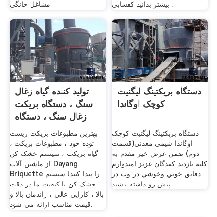
بیشتر بدانید کفسابی .
مشاغل خانگی
دستگاه بریکتینگ لیگنیت
تولید کننده گیاه زغال
کوچک اوگاندا
سنگ ، دستگاه بریکت
زغال سنگ ، دستگاه
دستگاه بریکتینگ لیگنیت کوچک
بهترین مطبوعات بریکت زیست
اوگاندا شیمی معدنی(قسمت
توده خود ، مطبوعات بریکت ،
دوم) ضمن عرض خير مقدم به
گیاه بریکت ، سیستم خشک کن
كليه بازديد كنندگان عزيز اميدوارم
از ماشین آلات Dayang
دقايق خوبي وخوشي در وب در
Briquette را پیدا کنید! سیستم
پيش رو داشته باشيد .
خشک کن با کیفیت ما در دقت
بالا ، کارایی عالی ، راندمان بالا و
قیمت مناسب ارائه می شود.