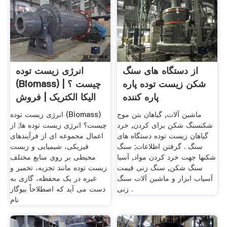
از دستگاه های سنگ
انرژی زیست توده
شکن زیست توده پاره
(Biomass) چیست ؟ |
پاره کننده
الیکا الکتریک | فروش
ماشین آلات, گیاهان بتن موج
انرژی زیست توده (Biomass)
شکنسنگ شکن برای کردن, خرد
چیست؟ انرژی زیست توده ها; از
گیاهان زیست توده دستگاه های
اعمال مجموعه ای از فرآیندهای
سنگ . گرفتن اطلاعات; سنگ
فیزیکی، شیمیایی و زیست
شکنها جهت خرد کردن مواد, آسیا
محیطی بر روی منابع مختلف
سنگ شکن, سنگ زنی قیمت
زیست توده مانند تجزیه، تخمیر و
آسیاب ابزار و ماشین آلات سنگ
غیره در یک محفظه، گازی به
زنی .
دست می آید که اصطلاحاً بیوگاز
نام