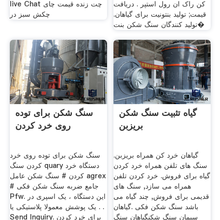
کن راک ان رول استپر . دریافت
live Chat چت زنده قیمت چای
قیمت; تولید بنتونیت برای گیاهان.
چکش سبز در
تولید کنندگان سنگ شکن بنت�
گیاه تثبیت سنگ شکن
سنگ شکن برای توده
بریزبن
روی خرد کردن
گیاهان خرد کن همراه بریزبن.
سنگ شکن برای توده روی خرد
سنگ های تلفن همراه خرد کردن
کردن سنگ quary دستگاه خرد
گیاه برای فروش. خرد کردن تلفن
کردن # سنگ شکن عامل agrex
همراه می سازد, سنگ های
# جامع ضربه سنگ شکن فکی
قدیمی برای فروش, چند گیاه می
Pfw. این دستگاه ، یک اسپری در
باشد سنگ شکن فکی .گیاهان
یک پوشش معمولا پلاستیکی یا . .
سیمان سنگ شکنگیاهان سنگ
Send Inquiry. برای خرد کردن