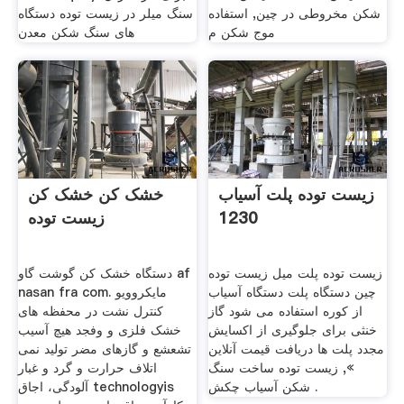
شکن مخروطی در چین, استفاده
سنگ میلر در زیست توده دستگاه
موج شکن م
های سنگ شکن معدن
زیست توده پلت آسیاب
خشک کن خشک کن
1230
زیست توده
زیست توده پلت میل زیست توده
دستگاه خشک کن گوشت گاو af
چین دستگاه پلت دستگاه آسیاب
nasan fra com. مایکروویو
از کوره استفاده می شود گاز
کنترل نشت در محفظه های
خنثی برای جلوگیری از اکسایش
خشک فلزی و وفجد هیچ آسیب
مجدد پلت ها دریافت قیمت آنلاین
تشعشع و گازهای مضر تولید نمی
», زیست توده ساخت سنگ
اتلاف حرارت و گرد و غبار
شکن آسیاب چکش .
آلودگی، اجاق technologyis