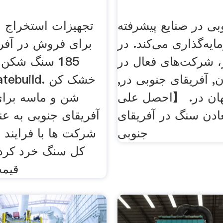
بی در صنایع پیشرفته
تجهیزات استخراج م
ایه‌گذاری می‌کند. در
برای فروش در آفر
 شرکت‌های فعال در
185 سنگ شک
, آفریقای جنوبی در,
هان در. 【احصل على
شن و ماسه برا
دن سنگ در آفریقای
آفریقای جنوبی به عن
جنوبی
شرکت ها با فرایند ب
کل سنگ خرد کردن
قیمت