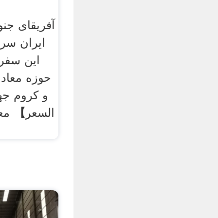
آفریقای جنو
ایران سرم
این سفر،
حوزه معادن
و کروم ج
السعر】 معا