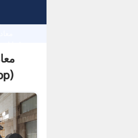
h
معا
pp
)