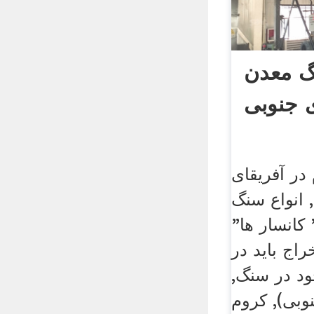
گ معدن
ی جنوبی
در آفریقای
 انواع سنگ
 کانسار ها"
راج باید در
ود در سنگ,
وبی), کروم