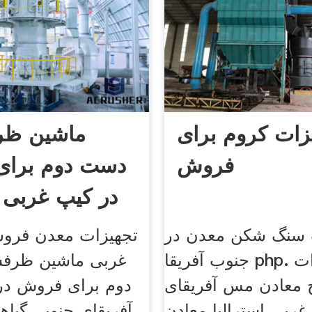
زات کروم برای
ماشین ظر
فروش
دست دوم برا
در کیپ غربی 
 سنگ شکن معدن در
تجهیزات معدن فروش
جنوب آفریقا php. تجهیزات
غربی ماشین ظرف
 معادن مس آفریقای
دوم برای فروش در
غربی استرالیا معادن
آفریقای جنوبی,گیاه