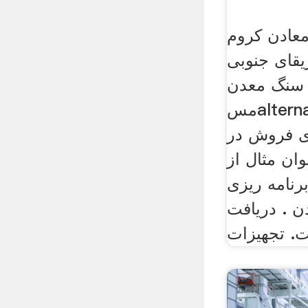
عادن کروم
یقای جنوبی
ن سنگ معدن
مسalternatebuild. خشک کن
ی فروش در
وان مثال از
رنامه ریزی
 . دریافت
. تجهیزات