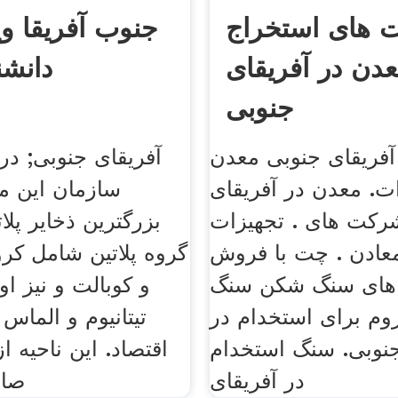
 های استخراج
جنوب آفریقا ویک
دن در آفریقای
دانشنا
جنوبی
آفریقای جنوبی معدن
آفریقای جنوبی; در 
ت. معدن در آفریقای
سازمان این م
رکت های . تجهیزات
بزرگترین ذخایر پلا
عادن . چت با فروش
گروه پلاتین شامل کرو
 های سنگ شکن سنگ
و کوبالت و نیز اور
وم برای استخدام در
تیتانیوم و الماس
جنوبی. سنگ استخدام
اقتصاد. این ناحیه ا
در آفریقای
صاد