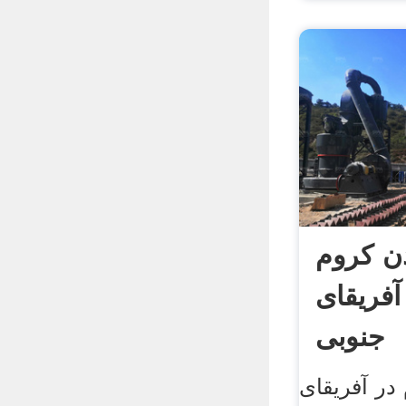
ن کروم
فریقای
جنوبی
در آفریقای