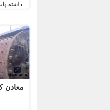
زنی Kuntang داشته
معادن ک