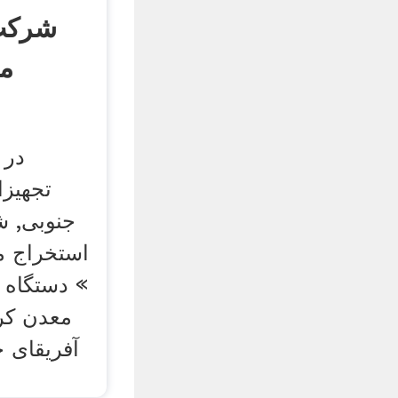
شرکت
مع
در 
تجهیزا
جنوبی, ش
استخراج م
» دستگاه
معدن کر
آفریقای 