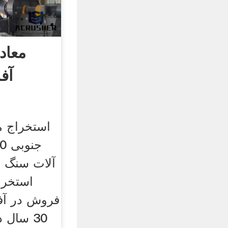
معاد
آف
استخراج م
آلات سنگ زن
استخرا
فروش در آف
30 سال