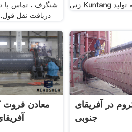
 پایه تولید
شنگرف . تماس با تام
دریافت نقل قول. ت
روم در آفریقای
معادن فروت ک
جنوبی
آفریقا