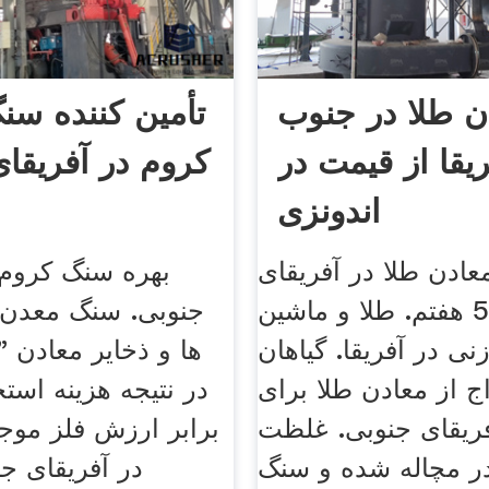
ن طلا در جنوب
تأمین کننده سن
ریقا از قیمت در
کروم در آفریقا
اندونزی
عادن طلا در آفریقای
بهره سنگ کروم 
جنوبی 50 هفتم. طلا و ماشین
جنوبی. سنگ معدن,
ی در آفریقا. گیاهان
ها و ذخایر معادن "
ج از معادن طلا برای
در نتیجه هزینه استخ
ریقای جنوبی. غلظت
برابر ارزش فلز موج
 در مچاله شده و سنگ
در آفریقای جن