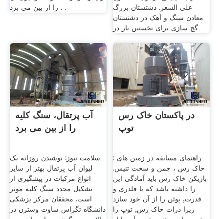
على السعر. دشتستان بزرگ
را از بین می برد . .
معادن سنگ و آهک در دشتستان
گچ سازی برای نخستین بار در
در پاکستان خاک رس
آب پرتقال، سنگ کلیه
توپ
را از بین می برد
: راهنمای مسابقه در زمین های
سلامت نیوز: نوشیدن روزانه یک
خاک رس ، چمن و سخت تنیس.
لیوان آب پرتقال بهتر از سایر
بازیکن خاک رس باید آمادگی این
انواع مرکبات در پیشگیری از
را داشته باشد که با قلدری و
تشکیل مجدد سنگ کلیه موثر
قدرت, پوئن را از آن خود سازد
است. محققان مرکز پزشکی
زیرا ذرات خاک رس, توپ را
دانشگاه تگزاس ساوت وسترن در