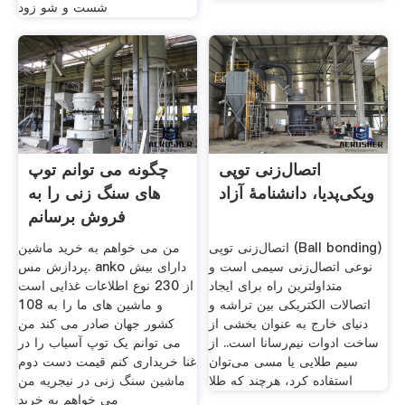
شست و شو زود
اتصال‌زنی توپی
چگونه می توانم توپ
ویکی‌پدیا، دانشنامهٔ آزاد
های سنگ زنی را به
فروش برسانم
اتصال‌زنی توپی (Ball bonding)
من می خواهم به خرید ماشین
نوعی اتصال‌زنی سیمی است و
پردازش مس. anko دارای بیش
متداولترین راه برای ایجاد
از 230 نوع اطلاعات غذایی است
اتصالات الکتریکی بین تراشه و
و ماشین های ما را به 108
دنیای خارج به عنوان بخشی از
کشور جهان صادر می کند من
ساخت ادوات نیم‌رسانا است.. از
می توانم یک توپ آسیاب را در
سیم طلایی یا مسی می‌توان
غنا خریداری کنم قیمت دست دوم
استفاده کرد، هرچند که طلا
ماشین سنگ زنی در نیجریه من
می خواهم به خرید