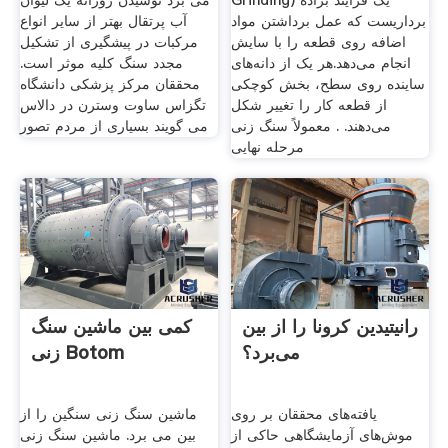
Grinding) یک فرایند براده
می برد نوشیدن روزانه یک لیوان
برداریست که عمل برداشتن مواد
آب پرتقال بهتر از سایر انواع
اضافه روی قطعه را با سایش
مرکبات در پیشگیری از تشکیل
انجام می‌دهد.هر یک از دانه‌های
مجدد سنگ کلیه موثر است.
ساینده روی سطح، بخش کوچکی
محققان مرکز پزشکی دانشگاه
از قطعه کار را تغییر شکل
تگزاس ساوت وسترن در دالاس
می‌دهند. . معمولاً سنگ زنی
می گویند بسیاری از مردم تصور
مرحله نهایی
رانیتیدین کرونا را از بین
کمی بین ماشین سنگ
می‌برد؟
زنی Botom
یافته‌های محققان بر روی
ماشین سنگ زنی سنگین را از
موش‌های آزمایشگاهی حاکی از
بین می برد. ماشین سنگ زنی