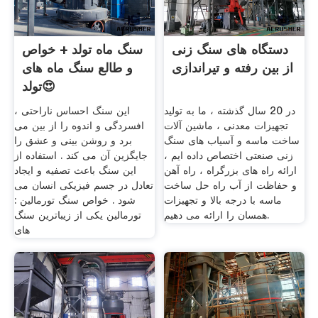
دستگاه های سنگ زنی
سنگ ماه تولد + خواص
از بین رفته و تیراندازی
و طالع سنگ ماه های
تولد😍
در 20 سال گذشته ، ما به تولید
این سنگ احساس ناراحتی ،
تجهیزات معدنی ، ماشین آلات
افسردگی و اندوه را از بین می
ساخت ماسه و آسیاب های سنگ
برد و روشن بینی و عشق را
زنی صنعتی اختصاص داده ایم ،
جایگزین آن می کند . استفاده از
ارائه راه های بزرگراه ، راه آهن
این سنگ باعث تصفیه و ایجاد
و حفاظت از آب راه حل ساخت
تعادل در جسم فیزیکی انسان می
ماسه با درجه بالا و تجهیزات
شود . خواص سنگ تورمالین :
همسان را ارائه می دهیم.
تورمالین یکی از زیباترین سنگ
های