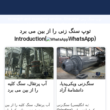
توپ سنگ زنی را از بین می برد manufacturer Grasping
strong production capability, advanced research
strength and excellent service, Shanghai توپ سنگ زنی
را از بین می برد supplier create the value and bring
values to all of customers.
توپ سنگ زنی را از بین می برد
Introduction(
WhatsApp
)
سنگ‌زنی ویکی‌پدیا،
آب پرتقال، سنگ کلیه
دانشنامهٔ آزاد
را از بین می برد
سنگ‌زنی (به انگلیسی:
آب پرتقال، سنگ کلیه را از بین