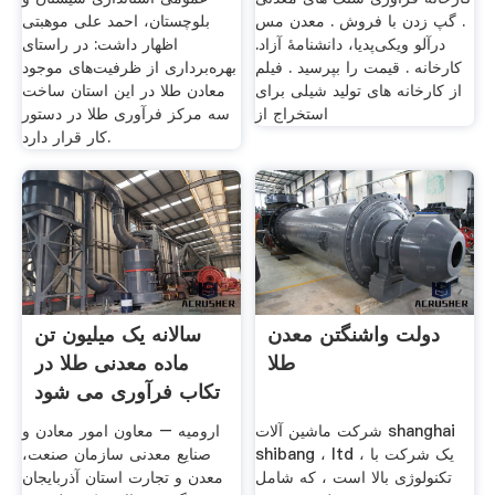
. گپ زدن با فروش . معدن مس
بلوچستان، احمد علی موهبتی
درآلو ویکی‌پدیا، دانشنامهٔ آزاد.
اظهار داشت: در راستای
کارخانه . قیمت را بپرسید . فیلم
بهره‌برداری از ظرفیت‌های موجود
از کارخانه های تولید شیلی برای
معادن طلا در این استان ساخت
استخراج از
سه مرکز فرآوری طلا در دستور
کار قرار دارد.
دولت واشنگتن معدن
سالانه یک میلیون تن
طلا
ماده معدنی طلا در
تکاب فرآوری می شود
شرکت ماشین آلات shanghai
ارومیه – معاون امور معادن و
shibang ، ltd ، یک شرکت با
صنایع معدنی سازمان صنعت،
تکنولوژی بالا است ، که شامل
معدن و تجارت استان آذربایجان