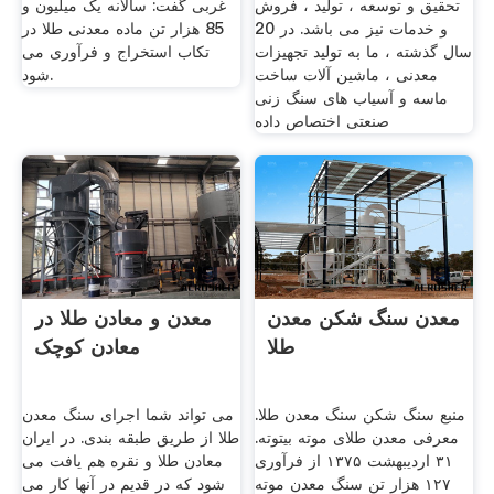
تحقیق و توسعه ، تولید ، فروش
غربی گفت: سالانه یک میلیون و
و خدمات نیز می باشد. در 20
85 هزار تن ماده معدنی طلا در
سال گذشته ، ما به تولید تجهیزات
تکاب استخراج و فرآوری می
معدنی ، ماشین آلات ساخت
شود.
ماسه و آسیاب های سنگ زنی
صنعتی اختصاص داده
معدن سنگ شکن معدن
معدن و معادن طلا در
طلا
معادن کوچک
منبع سنگ شکن سنگ معدن طلا.
می تواند شما اجرای سنگ معدن
معرفی معدن طلای موته بیتوته.
طلا از طریق طبقه بندی. در ایران
۳۱ اردیبهشت ۱۳۷۵ از فرآوری
معادن طلا و نقره هم یافت می
۱۲۷ هزار تن سنگ معدن موته
شود که در قدیم در آنها کار می