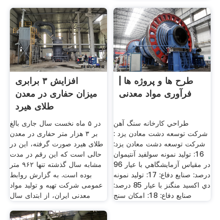
طرح ها و پروژه ها |
افزایش ۳ برابری
فرآوری مواد معدنی
میزان حفاری در معدن
طلای هیرد
طراحي کارخانه سنگ آهن
در ۵ ماه نخست سال جاری بالغ
شرکت توسعه دشت معادن يزد :
بر ۳ هزار متر حفاری در معدن
شرکت توسعه دشت معادن يزد:
طلای هیرد صورت گرفته، این در
16: توليد نمونه سولفيد آنتيموان
حالی است که این رقم در مدت
در مقياس آزمايشگاهي با عيار 96
مشابه سال گذشته تنها ۹۶۲ متر
درصد: صنايع دفاع: 17: توليد نمونه
بوده است. به گزارش روابط
دي اکسيد منگنز با عيار 85 درصد:
عمومی شرکت تهیه و تولید مواد
صنايع دفاع: 18: امکان سنج
معدنی ایران، از ابتدای سال