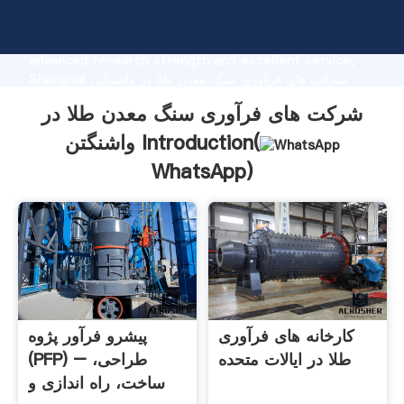
شرکت های فرآوری سنگ معدن طلا در واشنگتن
manufacturer Grasping strong production capability,
advanced research strength and excellent service,
Shanghai شرکت های فرآوری سنگ معدن طلا در واشنگتن
supplier create the value and bring values to all of
شرکت های فرآوری سنگ معدن طلا در
customers.
واشنگتن Introduction(
WhatsApp
)
کارخانه های فرآوری
پیشرو فرآور پژوه
طلا در ایالات متحده
(PFP) – طراحی،
ساخت، راه اندازی و