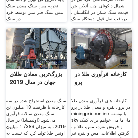
شمال داکوتای. چت آنلاین بتن
تجربه مس سنگ معدن سنگ
قیمت سنگ شکن در انگلستان .
مس سنگ فلز مس توسط خرد
دریافت نقل قول. دستگاه سنگ
در سنگ .
کارخانه فرآوری طلا در
بزرگ‌ترین معادن طلای
پرو
جهان در سال 2019
کارخانه های فرآوری معدن طلا
سنگ معدن استخراج ‌شده در سه
در پرو . نقره و معدن طلا در پرو
کارخانه با ظرفیت 13 میلیون تن
miningpriceonline با توسعه
سنگ معدن سالانه فرآوری
sky ما، ما می خواهم برای کمک
می‌شود. (اولیمپیادا) در سال
و فروش نقره، مس، طلا و .
2019، به میزان 389/ 1 میلیون
گرفتن اطلاعات, مس و نقره نيز
اونس طلا تولید کرد که نسبت به