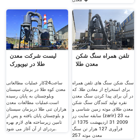
تلفن همراه سنگ شکن
لیست شرکت معدن
معدن طلا
طلا در نیویورک
سنگ شکن سنگ های تلفن همراه
ساعت24کار عملیات مطالعاتی
برای استخراج از معادن طلا. که
معدن کوه طلا در بزمان سیستان
در آن برای پیدا کردن سنگ معدن
وبلوچستان به پایان رسیده
نقره تولید کنندگان سنگ شکن
است.عملیات مطالعات معدن
معدن طلای موته زمین شناسی و
هزاران تنی طلا دربزمان سیستان
سابقه سایت زر (zarir) 23 مه
و بلوچستان پایان یافته و پس از
2009 31 اردیبهشت 1375 از
تامین زیرساخته های لازم بهره
فرآوری 127 هزار تن سنگ
بردرای از آن آغاز می شود.
معدن موته 257