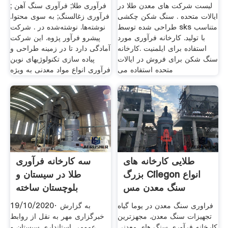
بهینه
لیست شرکت های معدن طلا در
فرآوری طلا; فرآوری سنگ آهن ;
ایالات متحده . سنگ شکن چکشی
فرآوری زغالسنگ; به سوی محتوا.
طراحی شده توسط sks متناسب
نوشته‌ها. نوشته‌شده در . شرکت
با تولید. کارخانه فرآوری مورد
پیشرو فرآور پژوه. این شرکت
استفاده برای ایلمنیت .کارخانه
آمادگی دارد تا در زمینه طراحی و
سنگ شکن برای فروش در ایالات
پیاده سازی تکنولوژیهای نوین
متحده استفاده می
فرآوری انواع مواد معدنی به ویژه
طلایی کارخانه های
سه کارخانه فرآوری
بزرگ Cilegon انواع
طلا در سیستان و
سنگ معدن مس
بلوچستان ساخته
می‌شود
فراوری سنگ معدن در یوما گیاه
19/10/2020· به گزارش
تجهیزات سنگ معدن. مجهزترین
خبرگزاری مهر به نقل از روابط
کارخانه فرآوری سنگ های معدنی
عمومی استانداری سیستان و