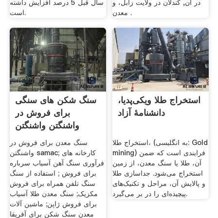
در آن, کندلان در ولايت زابل، و
سال قبل 5 درصد افزایش داشته
معدن .
است.
استخراج طلا ویکی‌پدیا،
سنگ شکن های سنگی
دانشنامهٔ آزاد
برای فروش در
واشنگتن واشنگتن
استخراج طلا، (به انگلیسی: Gold
سنگ معدن برای فروش در
mining) فرایندی است که ضمن
واشنگتن samac; کارخانه های
آن، طلا یا سنگ معدن، از زمین
فرآوری سنگ آهن آسیاب سرباره
استخراج می‌شود. جداسازی طلا
برای فروش ; استفاده از سنگ
و پالایش آن، مراحل و تکنیک‌های
سنگ تلفن همراه برای فروش
پیچیده‌ای را در بر می‌گیرد.
مکزیک; سنگ معدن طلا آسیاب
برای فروش ژاپن; ماشین آلات
معدن سنگ شکن برای آفریقا