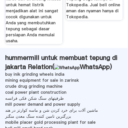
untuk hemat listrik
Tokopedia. Jual beli online
menjadikan alat ini sangat
aman dan nyaman hanya di
cocok digunakan untuk
Tokopedia.
Anda yang membutuhkan
tepung sebagai dasar
persiapan Anda memulai
usaha.
hummermill untuk membuat tepung di
jakarta Relation(
WhatsApp
)
buy inik grinding wheels india
mining equipment for sale in zarinsk
crude drug grinding machine
coal power plant construction
ظرفیتهای سنگ شکن فکی فرانسه
mill power demand and power supply
ماشین آلات برای خرد کردن شن و ماسه کوارتز در هند
بزرگترین تامین کننده سنگ معدن منگنز
mobile placer gold processing plant for sale