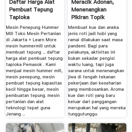
Daftar Harga Alat
Meracik Adonan,
Pembuat Tepung
Menenangkan
Tapioka
Pikiran Topik
Mesin Penepung Hummer
Membuat kue dan aneka
Mill Toko Mesin Pertanian
jenis roti jadi hobi yang
di Jakarta » Learn More
ramai dilakukan saat masa
mesin hummermill untuk
pandemi. Bagi para
membuat tepung ... daftar
pelakunya, aktivitas ini
harga alat pembuat tepung
bukan sekadar pengisi
tapioka Pemasok . Kami
waktu luang, tapi juga
menjual mesin hummer mill,
sarana untuk menenangkan
mesin penepung, mesin
jiwa di tengah tekanan
pembuat tepung kapasitas
pekerjaan dan keseharian
kecil hingga besar, mesin
yang membosankan. Aroma
pembuatan tepung. mesin
kue dan roti yang baru
pertanian dan alat
keluar dari panggangan
teknologi tepat guna
merupakan hal yang mereka
Jenang ...
tunggutunggu.