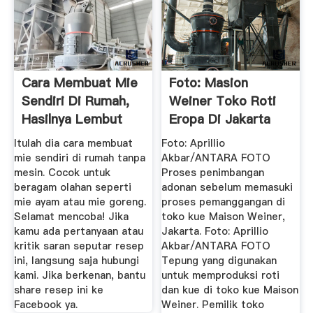
Cara Membuat Mie
Foto: Masion
Sendiri Di Rumah,
Weiner Toko Roti
Hasilnya Lembut
Eropa Di Jakarta
Sehat
Yang ...
Itulah dia cara membuat
Foto: Aprillio
mie sendiri di rumah tanpa
Akbar/ANTARA FOTO
mesin. Cocok untuk
Proses penimbangan
beragam olahan seperti
adonan sebelum memasuki
mie ayam atau mie goreng.
proses pemanggangan di
Selamat mencoba! Jika
toko kue Maison Weiner,
kamu ada pertanyaan atau
Jakarta. Foto: Aprillio
kritik saran seputar resep
Akbar/ANTARA FOTO
ini, langsung saja hubungi
Tepung yang digunakan
kami. Jika berkenan, bantu
untuk memproduksi roti
share resep ini ke
dan kue di toko kue Maison
Facebook ya.
Weiner. Pemilik toko