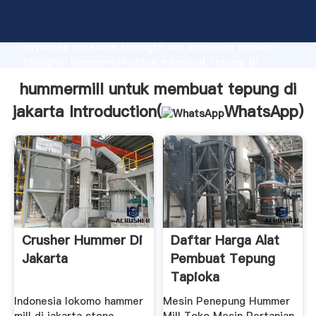
hummermill untuk membuat tepung di jakarta
manufacturer Grasping strong production capability,
advanced research strength and excellent service,
Shanghai hummermill untuk membuat tepung di
jakarta supplier create the value and bring values to
hummermill untuk membuat tepung di
all of customers.
jakarta Introduction(
WhatsApp
)
Crusher Hummer Di
Daftar Harga Alat
Jakarta
Pembuat Tepung
Tapioka
Indonesia lokomo hammer
Mesin Penepung Hummer