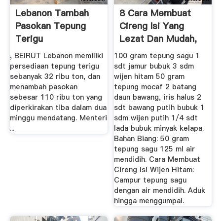
Lebanon Tambah
8 Cara Membuat
Pasokan Tepung
Cireng Isi Yang
Terigu
Lezat Dan Mudah,
Bikin ...
, BEIRUT Lebanon memiliki
100 gram tepung sagu 1
persediaan tepung terigu
sdt jamur bubuk 3 sdm
sebanyak 32 ribu ton, dan
wijen hitam 50 gram
menambah pasokan
tepung mocaf 2 batang
sebesar 110 ribu ton yang
daun bawang, iris halus 2
diperkirakan tiba dalam dua
sdt bawang putih bubuk 1
minggu mendatang. Menteri
sdm wijen putih 1/4 sdt
...
lada bubuk minyak kelapa.
Bahan Biang: 50 gram
tepung sagu 125 ml air
mendidih. Cara Membuat
Cireng Isi Wijen Hitam:
Campur tepung sagu
dengan air mendidih. Aduk
hingga menggumpal.