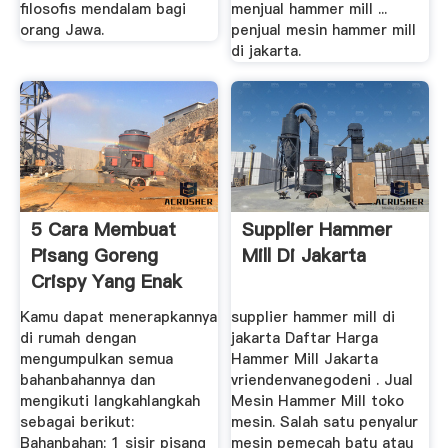
filosofis mendalam bagi
menjual hammer mill ...
orang Jawa.
penjual mesin hammer mill
di jakarta.
5 Cara Membuat
Supplier Hammer
Pisang Goreng
Mill Di Jakarta
Crispy Yang Enak
Dan Renyah ...
Kamu dapat menerapkannya
supplier hammer mill di
di rumah dengan
jakarta Daftar Harga
mengumpulkan semua
Hammer Mill Jakarta
bahanbahannya dan
vriendenvanegodeni . Jual
mengikuti langkahlangkah
Mesin Hammer Mill toko
sebagai berikut:
mesin. Salah satu penyalur
Bahanbahan: 1 sisir pisang
mesin pemecah batu atau