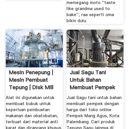
memegang moto ''taste
like grandma used to
bake'', raa seperti oma
bikin dulu.
Mesin Penepung |
Jual Sagu Tani
Mesin Pembuat
Untuk Bahan
Tepung | Disk Mill
Membuat Pempek
Hummer ...
Kota Palembang ...
Alat ini digunakan untuk
Jual Sagu tani untuk bahan
membuat bubuk untuk
membuat pempek dengan
keperluan pembuatan
harga dari toko online
makanan dan obatobatan,
Pempek Mang Agus, Kota
terbuat dari material anti
Palembang. Cari produk
karat dan dirancang khusus
Tepung Sagu lainnya di