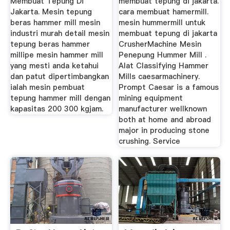
Membuat Tepung Di
membuat tepung di jakarta.
Jakarta. Mesin tepung
cara membuat hamermill.
beras hammer mill mesin
mesin hummermill untuk
industri murah detail mesin
membuat tepung di jakarta
tepung beras hammer
CrusherMachine Mesin
millipe mesin hammer mill
Penepung Hummer Mill .
yang mesti anda ketahui
Alat Classifying Hammer
dan patut dipertimbangkan
Mills caesarmachinery.
ialah mesin pembuat
Prompt Caesar is a famous
tepung hammer mill dengan
mining equipment
kapasitas 200 300 kgjam.
manufacturer wellknown
both at home and abroad
major in producing stone
crushing. Service