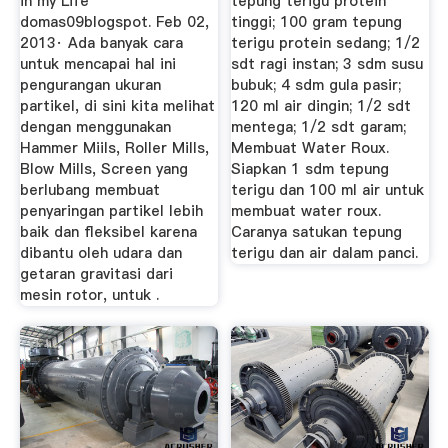
in my Life
tepung terigu protein
domas09blogspot. Feb 02,
tinggi; 100 gram tepung
2013· Ada banyak cara
terigu protein sedang; 1/2
untuk mencapai hal ini
sdt ragi instan; 3 sdm susu
pengurangan ukuran
bubuk; 4 sdm gula pasir;
partikel, di sini kita melihat
120 ml air dingin; 1/2 sdt
dengan menggunakan
mentega; 1/2 sdt garam;
Hammer Miils, Roller Mills,
Membuat Water Roux.
Blow Mills, Screen yang
Siapkan 1 sdm tepung
berlubang membuat
terigu dan 100 ml air untuk
penyaringan partikel lebih
membuat water roux.
baik dan fleksibel karena
Caranya satukan tepung
dibantu oleh udara dan
terigu dan air dalam panci.
getaran gravitasi dari
mesin rotor, untuk .