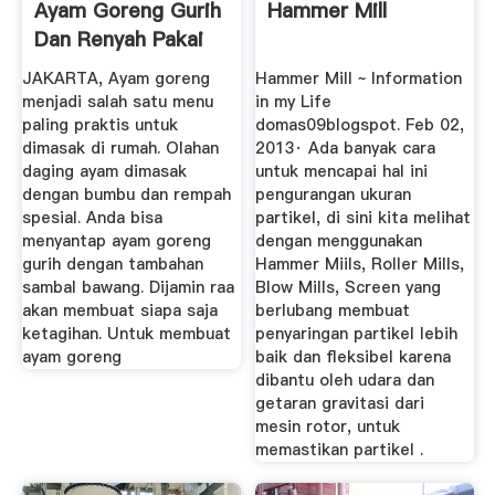
Ayam Goreng Gurih
Hammer Mill
Dan Renyah Pakai
Resep ...
JAKARTA, Ayam goreng
Hammer Mill ~ Information
menjadi salah satu menu
in my Life
paling praktis untuk
domas09blogspot. Feb 02,
dimasak di rumah. Olahan
2013· Ada banyak cara
daging ayam dimasak
untuk mencapai hal ini
dengan bumbu dan rempah
pengurangan ukuran
spesial. Anda bisa
partikel, di sini kita melihat
menyantap ayam goreng
dengan menggunakan
gurih dengan tambahan
Hammer Miils, Roller Mills,
sambal bawang. Dijamin raa
Blow Mills, Screen yang
akan membuat siapa saja
berlubang membuat
ketagihan. Untuk membuat
penyaringan partikel lebih
ayam goreng
baik dan fleksibel karena
dibantu oleh udara dan
getaran gravitasi dari
mesin rotor, untuk
memastikan partikel .