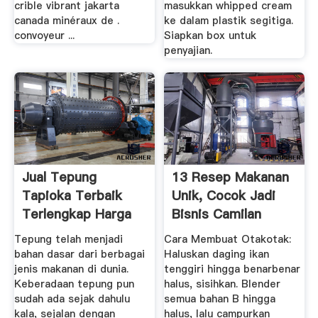
crible vibrant jakarta
masukkan whipped cream
canada minéraux de .
ke dalam plastik segitiga.
convoyeur ...
Siapkan box untuk
penyajian.
Jual Tepung
13 Resep Makanan
Tapioka Terbaik
Unik, Cocok Jadi
Terlengkap Harga
Bisnis Camilan
Murah ...
Lezat Dan ...
Tepung telah menjadi
Cara Membuat Otakotak:
bahan dasar dari berbagai
Haluskan daging ikan
jenis makanan di dunia.
tenggiri hingga benarbenar
Keberadaan tepung pun
halus, sisihkan. Blender
sudah ada sejak dahulu
semua bahan B hingga
kala, sejalan dengan
halus, lalu campurkan