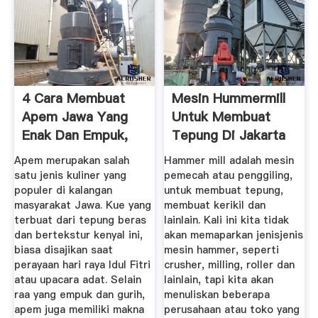
4 Cara Membuat
Mesin Hummermill
Apem Jawa Yang
Untuk Membuat
Enak Dan Empuk,
Tepung Di Jakarta
Mudah ...
Apem merupakan salah
Hammer mill adalah mesin
satu jenis kuliner yang
pemecah atau penggiling,
populer di kalangan
untuk membuat tepung,
masyarakat Jawa. Kue yang
membuat kerikil dan
terbuat dari tepung beras
lainlain. Kali ini kita tidak
dan bertekstur kenyal ini,
akan memaparkan jenisjenis
biasa disajikan saat
mesin hammer, seperti
perayaan hari raya Idul Fitri
crusher, milling, roller dan
atau upacara adat. Selain
lainlain, tapi kita akan
raa yang empuk dan gurih,
menuliskan beberapa
apem juga memiliki makna
perusahaan atau toko yang