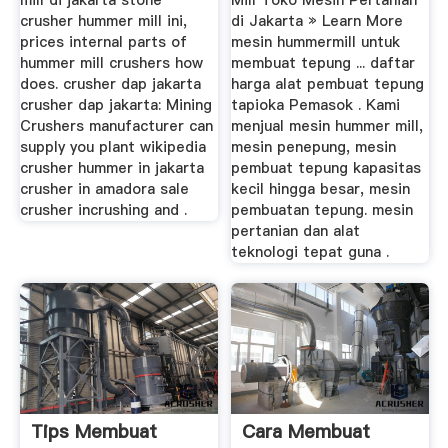
mill di jakarta stone
Mill Toko Mesin Pertanian
crusher hummer mill ini,
di Jakarta » Learn More
prices internal parts of
mesin hummermill untuk
hummer mill crushers how
membuat tepung ... daftar
does. crusher dap jakarta
harga alat pembuat tepung
crusher dap jakarta: Mining
tapioka Pemasok . Kami
Crushers manufacturer can
menjual mesin hummer mill,
supply you plant wikipedia
mesin penepung, mesin
crusher hummer in jakarta
pembuat tepung kapasitas
crusher in amadora sale
kecil hingga besar, mesin
crusher incrushing and .
pembuatan tepung. mesin
pertanian dan alat
teknologi tepat guna .
Tips Membuat
Cara Membuat