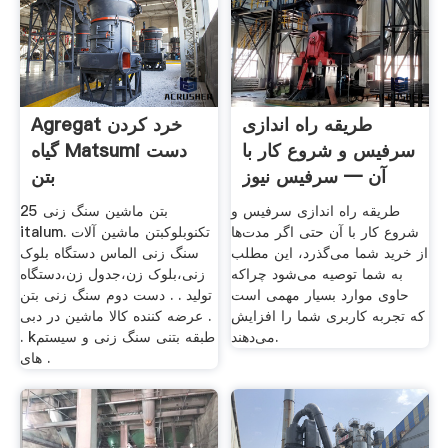
طریقه راه اندازی
Agregat خرد کردن
سرفیس و شروع کار با
گیاه Matsumi دست
آن — سرفیس نیوز
بتن
طریقه راه اندازی سرفیس و
بتن ماشین سنگ زنی 25
شروع کار با آن حتی اگر مدت‌ها
italum. تکنوبلوکبتن ماشین آلات
از خرید شما می‌گذرد، این مطلب
سنگ زنی الماس دستگاه بلوک
به شما توصیه می‌شود چراکه
زنی،بلوک زن،جدول زن،دستگاه
حاوی موارد بسیار مهمی است
تولید . . دست دوم سنگ زنی بتن
که تجربه کاربری شما را افزایش
عرضه کننده کالا ماشین در دبی .
می‌دهند.
. kطبقه بتنی سنگ زنی و سیستم
های .