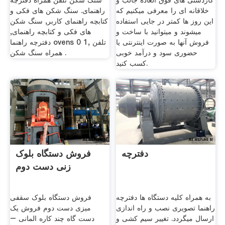
کاردستی های فوق العاده جالب و
سنگ شکن تلفن همراه دفترچه
خلاقانه ای را معرفی میکنیم که
راهنمای. سنگ شکن های فکی و
این روز ها کمتر در جایی استفاده
کتابچه راهنمای کاربر, سنگ شکن
میشوند و میتوانید با ساخت و
های فکی و کتابچه راهنمای,
فروش آنها به صورت اینترنتی یا
دفترچه راهنما ovens 0 1, تلفن
حضوری سود و درآمد خوبی
همراه سنگ شکن .
کسب کنید.
دفترچه
فروش دستگاه بلوک
زنی دست دوم
به همراه کلیه دستگاه ها دفترچه
فروش دستگاه بلوک سقفی
راهنما تصویری نصب و راه اندازی
میزی دست دوم فروش یک
ارسال میگردد. تغییر سیم کشی و
دست گاه چند کاره المانی –