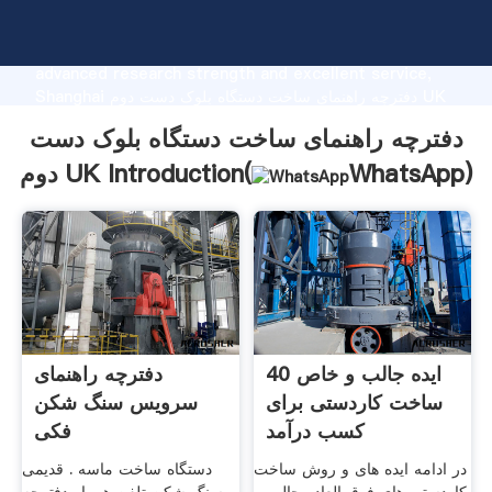
دفترچه راهنمای ساخت دستگاه بلوک دست دوم UK
manufacturer Grasping strong production capability,
advanced research strength and excellent service,
Shanghai دفترچه راهنمای ساخت دستگاه بلوک دست دوم UK
supplier create the value and bring values to all of
دفترچه راهنمای ساخت دستگاه بلوک دست
customers.
)
WhatsApp
دوم UK Introduction(
40 ایده جالب و خاص
دفترچه راهنمای
ساخت کاردستی برای
سرویس سنگ شکن
کسب درآمد
فکی
در ادامه ایده های و روش ساخت
دستگاه ساخت ماسه . قدیمی