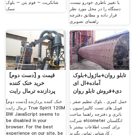
یا تغییر باطری خودرو نیست.
شاتکریت – فوم بتن – بلوک
دستگاه را در محل مورد نظر
سبک
قرار داده و مطابق دفترچه
راهنمای تصویری
تابلو روان+ماژول+بلوک
[دست دوم] قیمت و
آماده+ال ای
خرید خنک کننده
دی+فروش تابلو روان
پردازنده ترمال رایت
True
حمل کمری ، بلوک تنظیم صفر ،
[دست دوم] خنک کننده پردازنده
فویل های تست کالیبراسیون ،
ترمال رایت True Spirit 120M
باتری و دفترچه راهنما ساخت
BW JavaScript seems to
شرکت elcometer انگلستان
be disabled in your
برای کسب اطلاعات بیشتر با
browser. For the best
کارشناس تماس بگیرید .
experience on our site, be