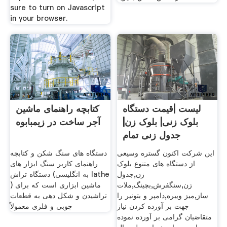
sure to turn on Javascript
in your browser.
لیست |قیمت دستگاه
کتابچه راهنمای ماشین
بلوک زنی| بلوک زن|
آجر ساخت در زیمبابوه
جدول زنی تمام
این شرکت اکنون گستره وسیعی
دستگاه های سنگ شکن و کتابچه
از دستگاه های متنوع بلوک
راهنمای کاربر سنگ ابزار های
زن,جدول
دستگاه تراش (به انگلیسی lathe
زن,سنگفرش,بچینگ,ملات
) ماشین ابزاری است که برای
ساز,میز ویبره,دامپر و بتونیر را
تراشیدن و شکل دهی به قطعات
جهت بر آورده کردن نیاز
چوبی و فلزی معمولاً
متقاضیان گرامی بر آورده نموده