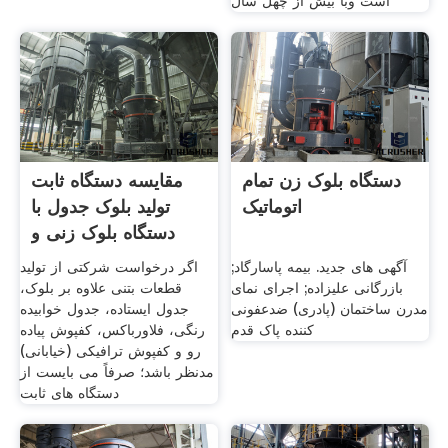
است وبا بیش از چهل سال
دستگاه بلوک زن تمام
مقایسه دستگاه ثابت
اتوماتیک
تولید بلوک جدول با
دستگاه بلوک زنی و
آگهی های جدید. بیمه پاسارگاد;
اگر درخواست شرکتی از تولید
بازرگانی علیزاده; اجرای نمای
قطعات بتنی علاوه بر بلوک،
مدرن ساختمان (پادری) ضدعفونی
جدول ایستاده، جدول خوابیده
کننده پاک قدم
رنگی، فلاورباکس، کفپوش پیاده
رو و کفپوش ترافیکی (خیابانی)
مدنظر باشد؛ صرفاً می بایست از
دستگاه های ثابت