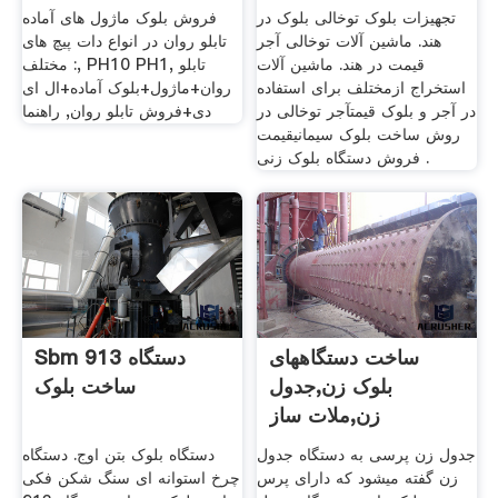
تجهیزات بلوک توخالی بلوک در
فروش بلوک ماژول های آماده
هند. ماشین آلات توخالی آجر
تابلو روان در انواع دات پیچ های
قیمت در هند. ماشین آلات
مختلف :, PH10 PH1, تابلو
استخراج ازمختلف برای استفاده
روان+ماژول+بلوک آماده+ال ای
در آجر و بلوک قیمتآجر توخالی در
دی+فروش تابلو روان, راهنما
روش ساخت بلوک سیمانیقیمت
فروش دستگاه بلوک زنی .
ساخت دستگاههای
Sbm 913 دستگاه
بلوک زن,جدول
ساخت بلوک
زن,ملات ساز
جدول زن پرسی به دستگاه جدول
دستگاه بلوک بتن اوج. دستگاه
زن گفته میشود که دارای پرس
چرخ استوانه ای سنگ شکن فکی