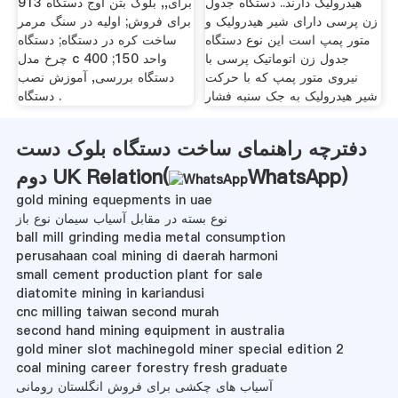
هیدرولیک دارند.. دستگاه جدول
برای,, بلوک بتن اوج دستگاه 913
زن پرسی دارای شیر هیدرولیک و
برای فروش; اولیه در سنگ مرمر
متور پمپ است این نوع دستگاه
ساخت کره در دستگاه; دستگاه
جدول زن اتوماتیک پرسی با
چرخ مدل c 400 واحد 150;
نیروی متور پمپ که با حرکت
دستگاه بررسی, آموزش نصب
شیر هیدرولیک به جک سنبه فشار
دستگاه .
دفترچه راهنمای ساخت دستگاه بلوک دست
)
WhatsApp
دوم UK Relation(
gold mining equepments in uae
نوع بسته در مقابل آسیاب سیمان نوع باز
ball mill grinding media metal consumption
perusahaan coal mining di daerah harmoni
small cement production plant for sale
diatomite mining in kariandusi
cnc milling taiwan second murah
second hand mining equipment in australia
gold miner slot machinegold miner special edition 2
coal mining career forestry fresh graduate
آسیاب های چکشی برای فروش انگلستان رومانی