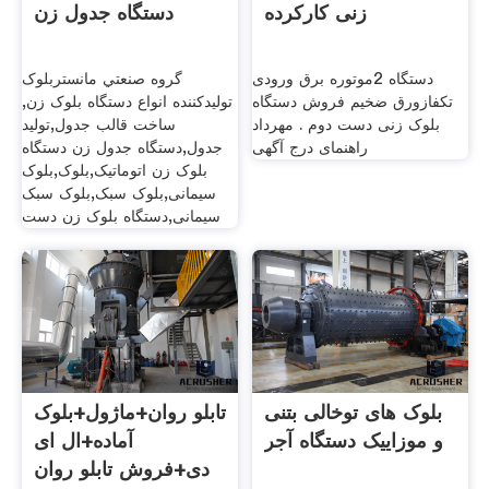
زنی کارکرده
دستگاه جدول زن
دستگاه 2موتوره برق ورودی
گروه صنعتي مانستربلوک
تکفازورق ضخیم فروش دستگاه
توليدکننده انواع دستگاه بلوک زن,
بلوک زنی دست دوم . مهرداد
ساخت قالب جدول,توليد
راهنمای درج آگهی
جدول,دستگاه جدول زن دستگاه
بلوک زن اتوماتیک,بلوک,بلوک
سیمانی,بلوک سبک,بلوک سبک
سیمانی,دستگاه بلوک زن دست
بلوک های توخالی بتنی
تابلو روان+ماژول+بلوک
و موزاییک دستگاه آجر
آماده+ال ای
دی+فروش تابلو روان