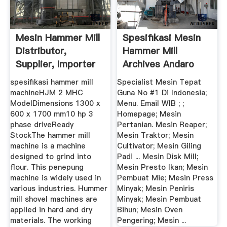
Mesin Hammer Mill
Spesifikasi Mesin
Distributor,
Hammer Mill
Supplier, Importer
Archives Andaro
Mesin
spesifikasi hammer mill
Specialist Mesin Tepat
machineHJM 2 MHC
Guna No #1 Di Indonesia;
ModelDimensions 1300 x
Menu. Email WIB ; ;
600 x 1700 mm10 hp 3
Homepage; Mesin
phase driveReady
Pertanian. Mesin Reaper;
StockThe hammer mill
Mesin Traktor; Mesin
machine is a machine
Cultivator; Mesin Giling
designed to grind into
Padi ... Mesin Disk Mill;
flour. This penepung
Mesin Presto Ikan; Mesin
machine is widely used in
Pembuat Mie; Mesin Press
various industries. Hummer
Minyak; Mesin Peniris
mill shovel machines are
Minyak; Mesin Pembuat
applied in hard and dry
Bihun; Mesin Oven
materials. The working
Pengering; Mesin ...