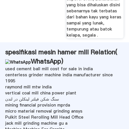
yang bisa dihaluskan disini
sebenarnya tak terbatas
dari bahan kayu yang keras
sampai yang lunak,
tempurung atau batok
kelapa, segala .
spesifikasi mesin hamer mill Relation(
WhatsApp
)
used cement ball mill cost for sale in india
centerless grinder machine india manufacturer since
1995
raymond mill mtw india
vertical coal mill china power plant
سنگ شکن فیلتر لینکلن در لندن
mining financial provision mprda
micro material removal grinding ansys
Pulkit Steel Rerolling Mill Head Office
jack mill grinding machine gu a