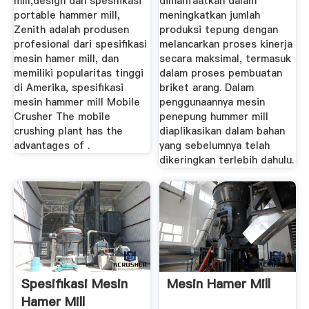
mill,design dan spesifikasi
dimanfaatkan dalam
portable hammer mill,
meningkatkan jumlah
Zenith adalah produsen
produksi tepung dengan
profesional dari spesifikasi
melancarkan proses kinerja
mesin hamer mill, dan
secara maksimal, termasuk
memiliki popularitas tinggi
dalam proses pembuatan
di Amerika, spesifikasi
briket arang. Dalam
mesin hammer mill Mobile
penggunaannya mesin
Crusher The mobile
penepung hummer mill
crushing plant has the
diaplikasikan dalam bahan
advantages of .
yang sebelumnya telah
dikeringkan terlebih dahulu.
Spesifikasi Mesin
Mesin Hamer Mill
Hamer Mill