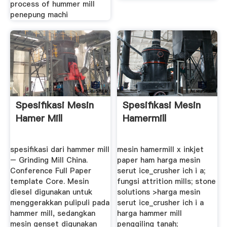
process of hummer mill
penepung machi
Spesifikasi Mesin
Spesifikasi Mesin
Hamer Mill
Hamermill
spesifikasi dari hammer mill
mesin hamermill x inkjet
– Grinding Mill China.
paper ham harga mesin
Conference Full Paper
serut ice_crusher ich i a;
template Core. Mesin
fungsi attrition mills; stone
diesel digunakan untuk
solutions >harga mesin
menggerakkan pulipuli pada
serut ice_crusher ich i a
hammer mill, sedangkan
harga hammer mill
mesin genset digunakan
penggiling tanah;