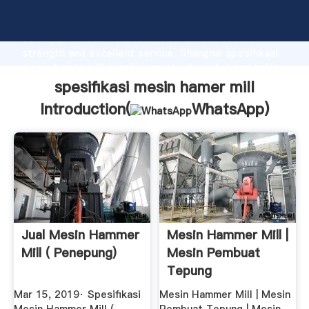
spesifikasi mesin hamer mill manufacturer Grasping
strong production capability, advanced research
strength and excellent service, Shanghai spesifikasi
mesin hamer mill supplier create the value and bring
values to all of customers.
spesifikasi mesin hamer mill
Introduction(
WhatsApp
)
Jual Mesin Hammer
Mesin Hammer Mill |
Mill ( Penepung)
Mesin Pembuat
Tepung
Mar 15, 2019· Spesifikasi
Mesin Hammer Mill | Mesin