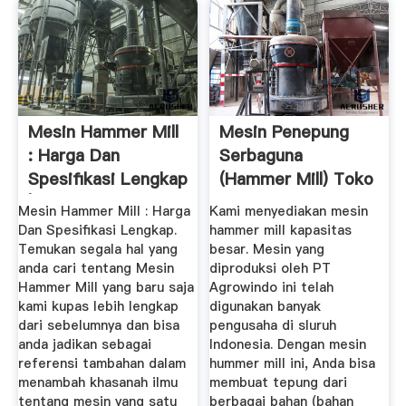
Mesin Hammer Mill
Mesin Penepung
: Harga Dan
Serbaguna
Spesifikasi Lengkap
(Hammer Mill) Toko
| Sajian ...
Mesin .
Mesin Hammer Mill : Harga
Kami menyediakan mesin
Dan Spesifikasi Lengkap.
hammer mill kapasitas
Temukan segala hal yang
besar. Mesin yang
anda cari tentang Mesin
diproduksi oleh PT
Hammer Mill yang baru saja
Agrowindo ini telah
kami kupas lebih lengkap
digunakan banyak
dari sebelumnya dan bisa
pengusaha di sluruh
anda jadikan sebagai
Indonesia. Dengan mesin
referensi tambahan dalam
hummer mill ini, Anda bisa
menambah khasanah ilmu
membuat tepung dari
tentang mesin yang satu
berbagai bahan (bahan