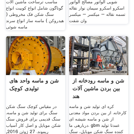
شویی الواتور مصالح الواتور
مناسب ترساخت ماشین آلات
اسکرو اسکرو سیمان نوار نقاله
گوناگون شامل انواع کوبیت انواع
تسمه نقاله – میکسر – میکسر
سنگ شکن فک مخروطی (
وان شفت
هیدروکن ) ماسه ساز انواع سرند
ماسه شوئی
شن و ماسه رودخانه از
شن و ماسه واحد های
بین بردن ماشین آلات
تولیدی کوچک
هند
کره ای تولید شن و ماسه
در مقیاس کوچک سنگ شکن
کارخانه. از بین بردن مواد معدنی
سنگ برای تولید شن و ماسه.
از شن و ماسه شیشه ای
سنگ قدیمی برای فروش سنگ
دربارهی ما. gbm عمدتا تولید
شکن موبایل و اصل کار آسیاب
کننده سنگ شکن موبایل، سنگ
ریموند. 27 ژوئن 2016,