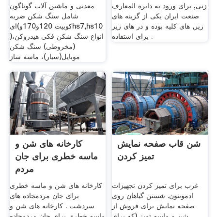
زنی, برای ورود به دایرة المعارف
معدنی و ماشین آلات گوناگون
صنعت ایران یکی از گزینه های
شامل سنگ شکن ضربه
زیر, های کلیه بوده و در های زیر
ای(کوبیت 120و170وhs7,hs10
برای استفاده .
)،انواع سنگ شکن فکی هیدروکن
(مخروطی) سنگ شکن
موبایل(سیار)، ماسه ساز
شن قاب صفحه نمایش
کارخانه های شن و
تمیز کردن
ماسه خطری برای جان
مردم
غرب برای تمیز کردن تجهیزات
کارخانه های شن و ماسه خطری
ادمونتون. شستن گیاهان روی
برای جان مردمجاده های
صفحه نمایش برای فروش از
سردشت . کارخانه های شن و
شن و ماسه تمیز (که برای
ماسه خطری برای جان مردمجاده