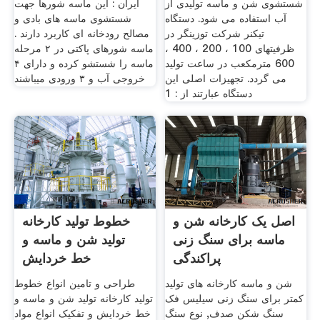
شستشوی شن و ماسه تولیدی از
ایران : این ماسه شورها جهت
آب استفاده می شود. دستگاه
شستشوی ماسه های بادی و
تیکنر شرکت توزینگر در
مصالح رودخانه ای کاربرد دارند .
ظرفیتهای 100 ، 200 ، 400 ،
ماسه شورهای پاکتی در ۲ مرحله
600 مترمکعب در ساعت تولید
ماسه را شستشو کرده و دارای ۴
می گردد. تجهیزات اصلی این
خروجی آب و ۳ ورودی میباشند
دستگاه عبارتند از : 1
اصل یک کارخانه شن و
خطوط تولید کارخانه
ماسه برای سنگ زنی
تولید شن و ماسه و
پراکندگی
خط خردایش
شن و ماسه کارخانه های تولید
طراحی و تامین انواع خطوط
کمتر برای سنگ زنی سیلیس فک
تولید کارخانه تولید شن و ماسه و
سنگ شکن صدف, نوع سنگ
خط خردایش و تفکیک انواع مواد