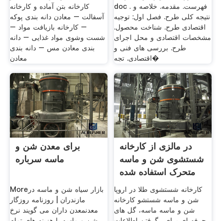
doc . فهرست. مقدمه. خلاصه و
کارخانه بتن آماده و کارخانه
نتیجه کلی طرح. فصل اول: توجیه
آسفالت – معادن دانه بندی پوکه
اقتصادی طرح. شناخت محصول.
– کارخانه بازیافت مواد –
مشخصات اقتصادی و محل اجرای
شست وشوی مواد غذایی – دانه
طرح. بررسی های فنی و
بندی معادن مس – دانه بندی
اقتصادی. تجه�
معادن
در مالزی از کارخانه
برای معدن شن و
شستشوی شن و ماسه
ماسه سرباره
متحرک استفاده شده
است
کارخانه شستشوی طلا در اروپا
Moreبازار سیاه شن و ماسه در
شن و ماسه شستشو کارخانه
مازندران | روزنامه روزگار
شن و ماسه ماسه، گل های
معدنمعدن داران می گویند نرخ
حرفه ای برای . گرفتن اطلاعات
شن و ماسه با هزینه های تمام