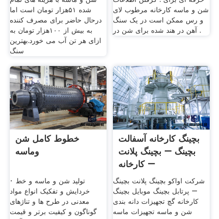
شن و ماسه کارخانه مرطوب لای
شده ۵۱هزار تومان است اما
و رس ممکن است در یک سنگ
درحال حاضر برای مصرف کننده
آهن در هند شده برای شن در .
به بیش از ۱۰۰هزار تومان به
ازای هر تن آب می خورد.بهترین
سنگ
بچینگ کارخانه آسفالت
خطوط کامل شن
بچینگ – بچینگ پلانت
وماسه
– کارخانه
شرکت اواکو بچینگ پلانت بچینگ
· تولید شن و ماسه و خط
– پرتابل بچینگ موبایل بچینگ
خردایش و تفکیک انواع مواد
کارخانه گچ تجهیزات دانه بندی
معدنی در طرح ها و تناژهای
شن و ماسه تجهیزات ماسه
گوناگون و کیفیت برتر و قیمت