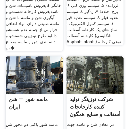
لرزاننده ۵. سیستم وزن کنی ۶.
خانگی 6,فروش تاسیسات شن و
برج اختلاط ۷. ردگیر ۸. سیستم
ماسه,فروش کارخانه شستشو و
تغذیه فیلر ۹. سیستم تغذیه قیر
آبگیری شن و ماسه با شن و
۱۰. سیستم کنترل الکترونیک .
ماسه طبیعی دارای مواد اضافی
سازه‌های یک کارخانه آسفالت.
فراوانی از جمله عدم شستشو
کارخانه آسفالت (انگلیسی:
دانلود طرح توجیهی شستشو و
Asphalt plant ‎) نوعی کارخانه
دانه بندی شن و ماسه مصالح
س�
شرکت توزینگر تولید
ماسه شور – شن
کننده کارخانجات
ایران
آسفالت و صنایع همگون
در معادن شن و ماسه جهت
ماسه شور پاکتی دو محور شن