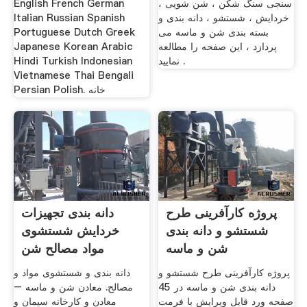
سنجی سنگ شکن ، شن شویی ،
English French German
خردایش ، شستشو ، دانه بندی و
Italian Russian Spanish
بسته بندی شن و ماسه می
Portuguese Dutch Greek
پردازد ، این صفحه را مطالعه
Japanese Korean Arabic
نمایید .
Hindi Turkish Indonesian
Vietnamese Thai Bengali
Persian Polish. خانه
پروژه کارآفرینی طرح
دانه بندی تجهیزات
شستشو و دانه بندی
خردایش شستشوی
شن و ماسه
مواد مصالح شن
پروژه کارآفرینی طرح شستشو و
دانه بندی و شستشوی مواد و
دانه بندی شن و ماسه در 45
مصالح. معادن شن و ماسه –
صفحه ورد قابل ویرایش با فرمت
معادن و کارخانه سیمان و