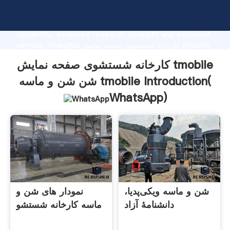
کارخانه شستشوی صفحه نمایش tmobile شن شن و ماسه
tmobile manufacturer Grasping strong production
capability, advanced research strength and excellent
service, Shanghai کارخانه شستشوی صفحه نمایش tmobile
شن شن و ماسه tmobile supplier create the value and
کارخانه شستشوی صفحه نمایش tmobile
bring values to all of customers.
شن شن و ماسه tmobile Introduction(
WhatsApp
)
شن و ماسه ویکی‌پدیا،
نمودار های شن و
دانشنامهٔ آزاد
ماسه کارخانه شستشو