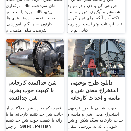
خروجی گل و لای و در موارد
های سردشت. 45 . بارگذاری
شستشو و آبگیری شن و ماسه
ویدیو. 45 . ورود یا ثبت نام.
نکته آخر آنکه برای تمیز کردن
صفحه نخست. دسته بندی ها.
قاب لپ تاپ بهتر است از پارچه
کارتون. طنز. گیم. آموزشی.
کتانی نم دار
تفریحی. فیلم. مذهبی. م
دانلود طرح توجیهی
شن جداکننده کارخانه,
استخراج معدن شن و
با کیفیت خوب بخرید
ماسه و احداث کارخانه
شن جداکننده
جهت آشنایی با طرح توجیهی
قیمت کم بخرید شن جداکننده از
استخراج معدن شن و ماسه و
جانب شن جداکننده کارخانه, ما با
احداث کارخانه سنگ شکن و شن
ارائه با کیفیت خوب شن جداکننده
شویی ، که به بررسی امکان
از چین. Sales . Persian