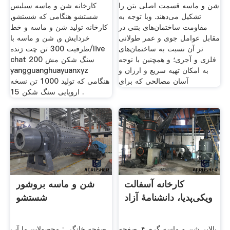
شن و ماسه قسمت اصلی بتن را
کارخانه شن و ماسه سیلیس
تشکیل می‌دهند. وبا توجه به
شستشو هنگامی که شستشو,
مقاومت ساختمان‌های بتنی در
کارخانه تولید شن و ماسه و خط
مقابل عوامل جوی و عمر طولانی
خردایش و, شن و ماسه با
تر آن نسبت به ساختمان‌های
ظرفیت 300 تن چت زنده/live
فلزی و آجری؛ و همچنین با توجه
chat 200 سنگ شکن مش
به امکان تهیه سریع و ارزان و
yangguanghuayuanxyz
آسان مصالحی که برای
هنگامی که تولید 1000 تن نسخه
اروپایی سنگ شکن 15 .
کارخانه آسفالت
شن و ماسه بروشور
ویکی‌پدیا، دانشنامهٔ آزاد
شستشو
بالابر شن و ماسه گرم ۴. صفحه
صفحه خانگی ; محصولات ما آب