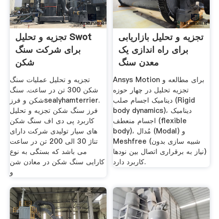
تجزیه و تحلیل بازاریابی
تجزیه و تحلیل Swot
برای راه اندازی یک
برای شرکت سنگ
معدن سنگ
شکن
Ansys Motion برای مطالعه و
تجزیه و تحلیل عملیات سنگ
تجزیه تحلیل در چهار حوزه
شکن 300 تن در ساعت. سنگ
دینامیک اجسام صلب (Rigid
شکن و فرزsealyhamterrier.
body dynamics)، دینامیک
فرز سنگ شکن تجزیه و تحلیل
اجسام منعطف (flexible
کاربرد پی دی اف سنگ شکن
body)، مُدال (Modal) و
های سیار تولیدی شرکت دارای
Meshfree (شبیه سازی بدون
تناژ 30 الی 200 تن در ساعت
نیاز به برقراری اتصال بین نودها)
می باشد که بستگی به نوع
کاربرد دارد.
کارایی سنگ شکن در معادن شن
و