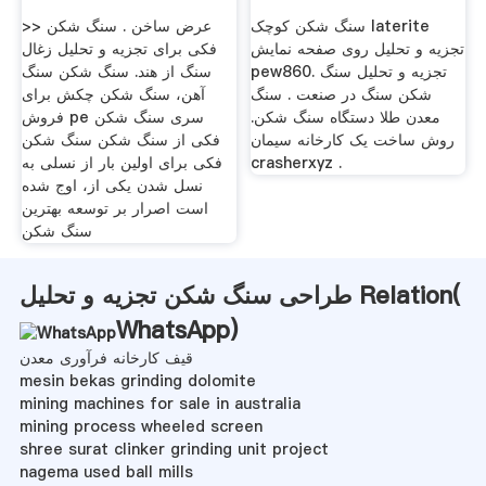
سنگ شکن کوچک laterite
>> عرض ساخن . سنگ شکن
تجزیه و تحلیل روی صفحه نمایش
فکی برای تجزیه و تحلیل زغال
pew860. تجزیه و تحلیل سنگ
سنگ از هند. سنگ شکن سنگ
شکن سنگ در صنعت . سنگ
آهن، سنگ شکن چکش برای
معدن طلا دستگاه سنگ شکن.
فروش pe سری سنگ شکن
روش ساخت یک کارخانه سیمان
فکی از سنگ شکن سنگ شکن
crasherxyz .
فکی برای اولین بار از نسلی به
نسل شدن یکی از، اوج شده
است اصرار بر توسعه بهترین
سنگ شکن
طراحی سنگ شکن تجزیه و تحلیل Relation(
WhatsApp
)
قیف کارخانه فرآوری معدن
mesin bekas grinding dolomite
mining machines for sale in australia
mining process wheeled screen
shree surat clinker grinding unit project
nagema used ball mills