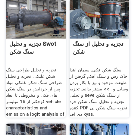
تجزیه و تحلیل از سنگ
تجزیه و تحلیل Swot
شکن
سنگ شکن
سنگ شکن فکی, سیمان ابتدا
تجزیه و تحلیل طراحی سنگ
خاک رس و سنگ آهک, گرفتن از
شکن غلتکی. تجزیه و تحلیل
طبيعت موجود و نيز با بكار بردن
طراحی سنگ شکن غلتکی مواد
وسايل و . >> بیشتر بدانید. تجزیه
پس از خردایش در سنگ شکن
و تحلیل seve از سنگ شکن
های فکی و مخروطی تا ابعاد
تجزیه و تحلیل سنگ شکن خرد
کوچکتر از 16 میلیمتر vehicle
کننده PDF تجزیه سنگ شکن پی
characteristics and
دی اف kyss.
emission a logit analysis of