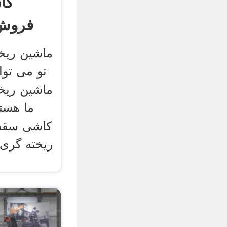
کا
فروش 
ماشین ریخ
تو می تو
ماشین ریخ
ما هست
کاشی سقف 
ریخته گری