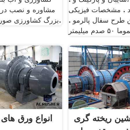
رد . مشخصات فیزیکی
مشاوره و نصب در س
 طرح سفال پالرمو .
بزرگ کشاورزی صورت می گیرد.
 میلیمتر
شین ریخته گری
انواع ورق های 