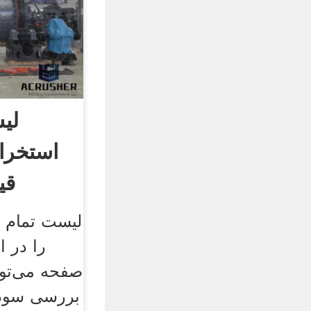
لی
استخراج
قی
لیست تمام د
صفحه می‌توان
بررسی سودآ