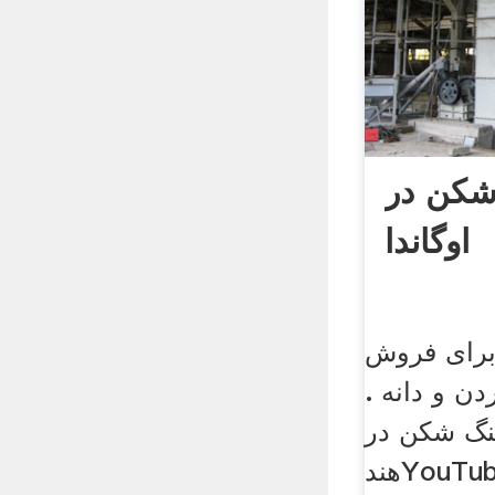
شکن در
اوگاندا
برای فروش
دن و دانه .
نگ شکن در
هندYouTube.مه سنگ شکن