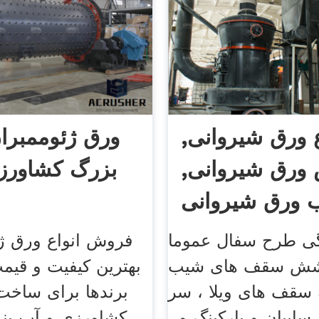
ع ورق شیروانی,
ورق ژئوممبران 
ورق شیروانی,
بزرگ کشاورزی
 ورق شیروانی
ی طرح سفال عموما
فروش انواع ورق ژئ
وشش سقف های شیب
بهترین کیفیت و قیمت
 سقف های ویلا ، سر
برندها برای ساخت
سایبان و پارکینگ و .
کشاورزی و آب بند