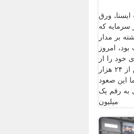
یسنا. ورق
 سرمایه که
ته بر مدار
بود، امروز
 خود را از
سر گرفت و بیش از ۲۴ هزار
ا این صعود
به رقم یک
میلیون