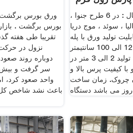
طرح سفال : در 6 طرح جنوا ،
ورق بورس برگشت ا
الیا ، سوئد ، موج دریا
بورس برگشت . بازار
بلیت تولید ورق با پله
تقریبا طی هفته گذش
های دلخواه 12 الی 100 سانتیمتر
نزول در حرکت 
و سرعت تولید 2 الی 3 متر در
دوباره روند صعودی
 با کیفیت پرس بالا و
 چروک. زمان ساخت
واحد صعود کرد، ام
باعث نشد شاخص کل 