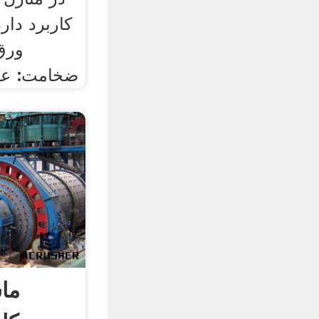
کاربرد دا
ورق
ضخامت: عموما ۵۰ صدم
ما