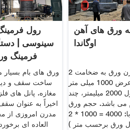
ه ورق های آهن
رول فرمینگ
اوگاندا
سینوسی | دستگ
فرمینگ ور
س
مثال : وزن ورق به ضخامت 2
ورق های بام بسیار 
میلیمتر و عرض 1000 میلی متر
ساخت سقف و دیوا
و طول 2000 میلیمتر، چند
مغازه. پانل های ف
 می باشد. حجم ورق
اخیراً به عنوان سقف
برابر است با: 4000 = 1000 * 2
مدرن امروزی از مح
 طول ورق برحسب متر )
العاده ای برخورد