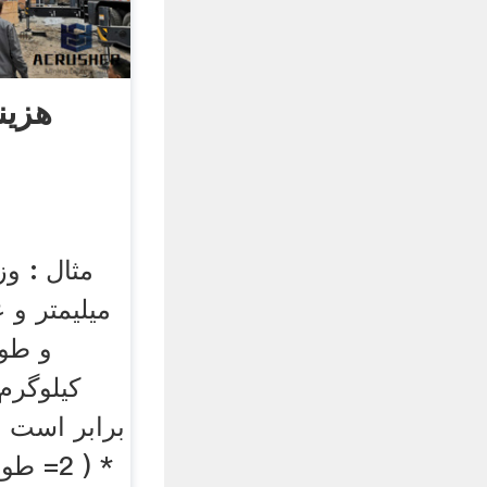
هزین
کیلوگرم
* ( 2=