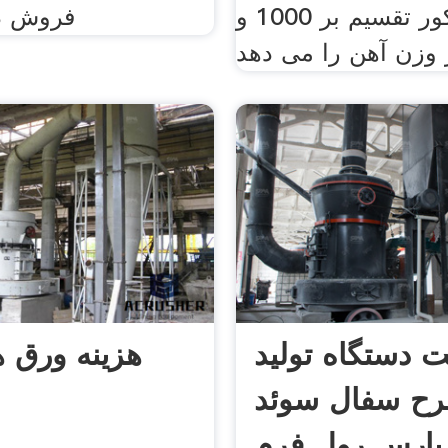
عدد مذکور تقسیم بر 1000 و
فروش د
 دستگاه تولید
هزینه ورق ه
ح سفال سوئد
پارس رول فرم