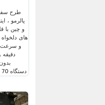
پالرمو ، ایت
و چین با قا
دقیقه و
بدون
دستگاه 70 روز می باشد دستگاه