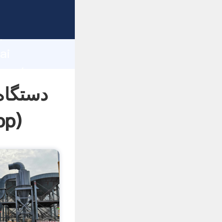
d
ai
دستگاه
pp
)