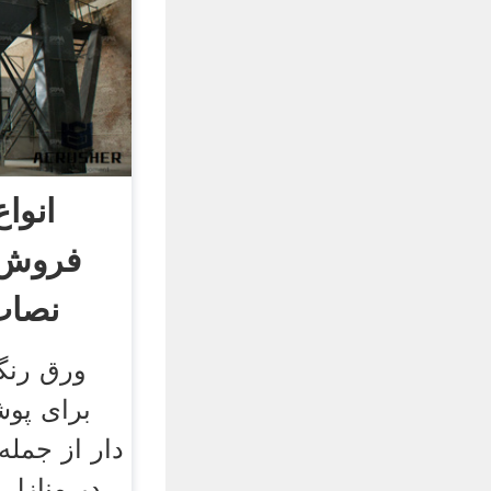
انوا
فروش 
نصاب
ورق رنگ
برای پ
دار از جمله
در منازل ،