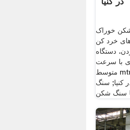
در کنیا
شکن خوراک
های خرد کن
دن. دستگاه
ی با سرعت
متوسط mtm, ورق آهن همه
 کنیا; سنگ