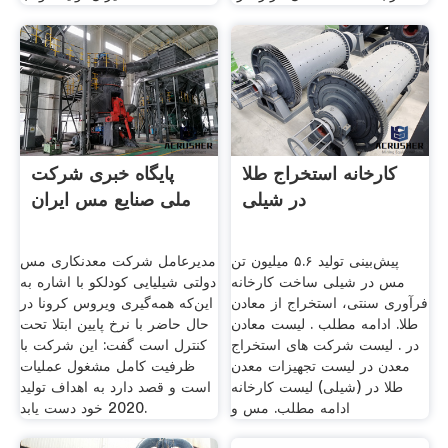
کارخانه استخراج طلا
پایگاه خبری شرکت
در شیلی
ملی صنایع مس ایران
پیش‌بینی تولید ۵.۶ میلیون تن
مدیرعامل شرکت معدنکاری مس
مس در شیلی ساخت کارخانه
دولتی شیلیایی کودلکو با اشاره به
فرآوری سنتی، استخراج از معادن
این‌که همه‌گیری ویروس کرونا در
طلا. ادامه مطلب . لیست معادن
حال حاضر با نرخ پایین ابتلا تحت
در . لیست شرکت های استخراج
کنترل است گفت: این شرکت با
معدن در لیست تجهیزات معدن
ظرفیت کامل مشغول عملیات
طلا در (شیلی) لیست کارخانه
است و قصد دارد به اهداف تولید
ادامه مطلب. مس و
2020 خود دست یابد.