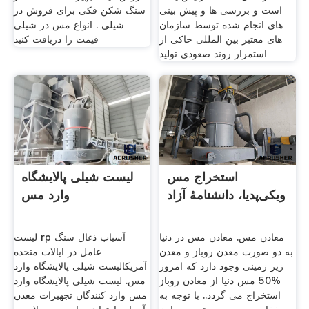
است و بررسی ها و پیش بینی
سنگ شکن فکی برای فروش در
های انجام شده توسط سازمان
شیلی . انواع مس در شیلی
های معتبر بین المللی حاکی از
قیمت را دریافت کنید
استمرار روند صعودی تولید
استخراج مس
لیست شیلی پالایشگاه
ویکی‌پدیا، دانشنامهٔ آزاد
وارد مس
معادن مس. معادن مس در دنیا
لیست rp آسیاب ذغال سنگ
به دو صورت معدن روباز و معدن
عامل در ایالات متحده
زیر زمینی وجود دارد که امروز
آمریکالیست شیلی پالایشگاه وارد
%50 مس دنیا از معادن روباز
مس. لیست شیلی پالایشگاه وارد
استخراج می گردد.. با توجه به
مس وارد کنندگان تجهیزات معدن