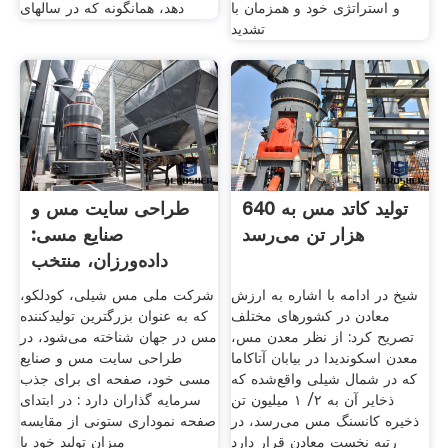
و استراتژی خود و همزمان با
دهد، همانگونه که در سالهای
تشدید
تولید کاتد مس به 640
طراحی سایت مس و
هزار تن می‌رسد
صنایع مسی:
داده‌ورزان، منتخب
بهترین شرکت
شیخ در ادامه با اشاره به ارزش
شرکت ملی مس شیلی، کودلکو،
معادن در کشورهای مختلف
که به‌ عنوان بزرگترین تولیدکننده
تصریح کرد: از نظر معدن مس،
مس در جهان شناخته می‌شود، در
معدن اسکوندیدا در بیابان آتاکاما
طراحی سایت مس و صنایع
که در شمال شیلی واقع‌شده که
مسی خود، صفحه ای برای جذب
ذخایر آن به ۲/ ۱ میلیون تن
سرمایه گذاران دارد : در ابتدای
ذخیره کانسنگ مس می‌رسد، در
صفحه نموداری ستونی از مقایسه
رتبه نخست معادن قرار دارد
میزان تولید خود با