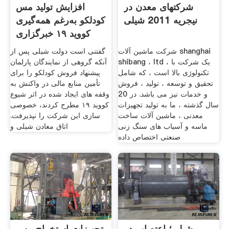
شرکتهای معدن در
افزایش تولید مس
نیجریه 2011 شیلی
کودلکو به‌رغم همه‌گیری
کووید ۱۹ خبرگزاری
شرکت ماشین آلات shanghai
گفتنی است دولت شیلی پس از
shibang ، ltd ، یک شرکت با
آنکه گروهی از نمایندگان پارلمان
تکنولوژی بالا است ، که شامل
پیشنهاد فروش کودلکو را برای
تحقیق و توسعه ، تولید ، فروش
تأمین منابع مالی در واکنش به
و خدمات نیز می باشد. در 20
وقفه های ایجاد شده در اثر شیوع
سال گذشته ، ما به تولید تجهیزات
کووید ۱۹ مطرح کردند، خصوصی
معدنی ، ماشین آلات ساخت
سازی این شرکت را نپذیرفت.
ماسه و آسیاب های سنگ زنی
اتاق معادن شیلی و
صنعتی اختصاص داده
شیلی؛ اعتصاب در
تجهیزات استخراج مس