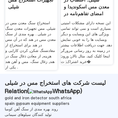
معدن مس اسکوندیدا و
شیلی
امضای تفاهم‌نامه در
این نسخه دارای مشکلات امنیتی
استخراج سنگ معدن مس در
بسیاری است و نمی تواند تمامی
شیلی. مس تجهیزات معدن سنگ
ویژگی های این وبسایت و دیگر
در شیلی . بهره مندی از سنگ
وبسایت ها را به خوبی نمایش
معدن مس در هند که در آن مس
دهد. جهت دریافت اطلاعات بیشتر
در هند برای استخراج از
در زمینه به روز رسانی مرورگر
معادنسنگ شکن, کردن کارایی و
اینجا کلیک کنید. متال تالار; ورود;
هزینه, از معادن ذغال سنگ در
خرید اشتراک; ث�
هند, زغال سنگ، مس و آهن هند
یکی از .
لیست شرکت های استخراج مس در شیلی
Relation(
WhatsApp
)
gold and iron detector south africa
spain gypsum equipment suppliers
روند بهره مندی از سنگ آهن کومبا
تولید کنندگان سیلوهای سیمانی