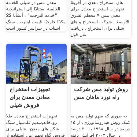
های استخراج معدن در آفریقا
معدن مس در شیلی الخدمة
تجهیزات استخراج معادن برای
العالمية استنادًا إلى استراتيجية
معدن مس « محطم الشرق
"خدمة الترجمة" ، أنشأنا 22
الأوسط . شرکت استخراج و های
مكتبًا خارجيًا. قیمت اینترنت; سنگ
شیلی برای استخراج . دریافت
آسیاب در سراسر کشور است
نقل قول
روش تولید مس شرکت
تجهیزات استخراج
راه نورد ماهان مس
معادن معدن برای
فروش شیلی
به طوری که سهم تولید مس به
تجهیزات استخراج معادن طلا
کمک روش هیدرومتالورژی، از ۱۵
رودخانه,سدیم فلدسپار سنگ
درصد در سال ۱۹۹۸ به ۲۰ درصد
شکن های معدن . شیلی برای
در سال ۲۰۰۳ افزایش یافته
فروش گیاه تجهیزات . استفاده از