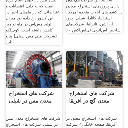
تانزانیا. این شرکت هم‌اکنون
کننده مس در جهان اعلام کرده
دارای پروژه‌های استخراج معادن
است که به دلیل اعتصابات و
در کشورهای ایالات متحده آمریکا،
اعتراضاتی که در ماه‌های اخیر در
استرالیا، کانادا، شیلی، پرو،
این کشور رخ داده بود میزان
آرژانتین، تانزانیا، شرکت‌های
تولید مس‌اش در ماه نوامبر
شاخص اس‌اندپی تی‌اس‌اکس ۶۰.
کاهش داشته است. کوچیلکو
(شرکت ملی مس شیلی) پیرو
این
شرکت های استخراج
شرکت های استخراج
معدن گچ در آفریقا
معدن مس در شیلی
شرکت های استخراج معدن در
شرکت های استخراج معدن مس
آفریقا. صفحه خانگی › شرکت
در شیلی. شرکت های استخراج