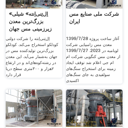
شرکت ملی صنایع مس
«اِل‌تِنی‌اِنته» شیلی
ایران
بزرگ‌ترین معدن
زیرزمینی مس جهان
می
1399/7/28 آغاز ساخت پروژه
اِل‌تِنی‌اِنته را شرکت دولتی
معدن مس زامبیایی شرکت
کودلکو استخراج می‌کند. کودلکو
لوبامبه در 2023. 1399/7/27
بزرگ‌ترین تولیدکننده مس در
از معدن مس کنگویی شرکت ام
جهان به‌شمار می‌آید. این معدن
ام جی اعلام شد توقف ایجاد
در رشته‌کوه‌های‌اند و در ارتفاع
زمینه برای استخراج سنگ‌های
۲هزار و ۳۰۰متری سطح دریا
سولفیدی به جای سنگ‌های
قرار دارد
اکسیدی