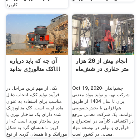
کاربرد
انجام بیش از 26 هزار
آن چه که باید درباره
متر حفاری در شش‌ماه
کک متالورژی بدانید!!!
Oct 19, 2020· چشم‌انداز
یکی از مهم ترین مراحل در
شرکت تهیه و تولید مواد معدنی
فرآیند تولید کک، انتخاب ذغال
ایران تا سال 1404 از طریق
مناسب برای استفاده به عنوان
هم‌افزایی با بخش‌خصوصی
ماده اولیه است. کک متالورژیک
توانمند، یک شرکت معدنی مرجع
شده دارای یک ساختار نوری یا
در اکتشاف، کارآمد در استخراج و
ریز ساختار نوری است که از
فرآوری و نوآور در توسعه مواد
کربن نا همسان گرد به شکل
معدنی در کشور است.
موزائیک و نا همسان گردی از نوع