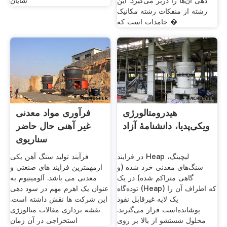
دهی آن‌ها را دربر می‌گیرد. این
شایان
رشته از منفکات رشته مکانیک
جامدات است که �
هیدرومتالورژی
فرآوری مواد معدنی
ویکی‌پدیا، دانشنامهٔ آزاد
غیر آهنی حال حاضر
سناریوی
در فرایند Heap لیچینگ،
فرآیند تولید سنگ آهن یکی
سنگ‌های معدنی خرد شده (و
ازمهمترین فرایند های صنعتی و
گاهی متراکم شده) در یک
معدنی می باشد. آلومینیوم به
توده‌گاه (Heap) که اطراف آن را
عنوان یک اهرم مهم در سود دهی
یک لایه غیرقابل نفوذ
این شرکت ها نقش داشته است.
پوشانده‌است قرار می‌گیرند.
نقشه برداری مقالات متالورژی
محلول شستشو از بالا بر روی
استخراجی در آن زمان