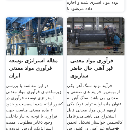
توده مواد اسپری شده و اجازه
داده می‌شود تا
فرآوری مواد معدنی
مقاله استراتژی توسعه
غیر آهنی حال حاضر
فرآوری مواد معدنی
سناریوی
ایران
فرآیند تولید سنگ آهن یکی
در این مقالسه با بررسی
ازمهمترین فرایند های صنعتی و
زیرساختهای فرآوری مواد معدنی
معدنی می باشد. سنگ آهن به
استراتژی توسعه فرآوری در
عنوان ماده اولیه تولید فولاد یکی
کشور ارائه شده اسبیست و حدود
ازمهم ترین مواد معدنی قابل
۲۰ ماده معدنی مناسب جهت
استخراج می باشد.مدیرعامل
فرآوری با توجه به نیاز داخلی،
کالسیمین خواستار تشکیل انجمن
وجود ذخایر مطلوب، اهمیت
صنایع غیر آهنی در کشور ش�
استراتژیک، ارزش افزوده و