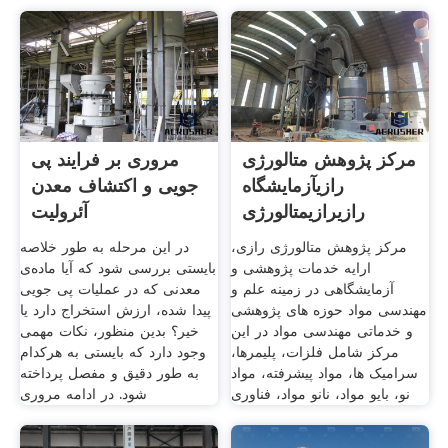
مرکز پژوهش متالورژی
مروری بر فرایند پی
رازیآزمایشگاه
جویی و اکتشاف معدن
رازیرازیمتالورژی
آئرولیت
مرکز پژوهش متالورژی رازی،
در این مرحله به طور خلاصه
ارایه خدمات پژوهشی و
بایستی بررسی شود که آیا ماده‌ی
آزمایشگاهی در زمینه علم و
معدنی که در عملیات پی جویی
مهندسی مواد حوزه های پژوهشی
پیدا شده، ارزش استخراج دارد یا
و خدماتی مهندسی مواد در این
خیر؟ بدین منظور، نکات مهمی
مرکز شامل فلزات، پلیمرها،
وجود دارد که بایستی به هرکدام
سرامیک ها، مواد پیشرفته، مواد
به طور دقیق و مفصل پرداخته
نو، بایو مواد، نانو مواد، فناوری
شود. در ادامه مروری