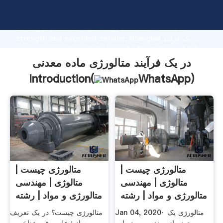
در یک فرآیند متالورژی ماده معدنی manufacturer Grasping
strong production capability, advanced research
strength and excellent service, Shanghai در یک فرآیند
متالورژی ماده معدنی supplier create the value and bring
values to all of customers.
در یک فرآیند متالورژی ماده معدنی
Introduction(
WhatsApp
)
متالورژی چیست |
متالورژی چیست |
متالوژی | مهندسی
متالوژی | مهندسی
متالورژی و مواد | رشته
متالورژی و مواد | رشته
Jan 04, 2020· متالورژی یک
متالورژی چیست؟ در یک تعریف