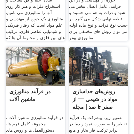
حوزه از مهندسی و در این
ساده: علم و فن شناخت و
فرایند، عامل اتصال تبخیر می
استخراج فلزات و هنر کار روی
شود و ذرات به هم می چسبند و
آنها را متالورژی می نامیم.
قطعه نهایی شکل می گیرد. بر
متالورژی یک حوزه از مهندسی و
حسب نوع فرایند و نوع ماده اولیه
علم مواد است که رفتار فیزیکی
می توان روش های مختلفی برای
و شیمیایی عناصر فلزی، ترکیب
متالورژی پودر
های بین فلزی و مخلوط آن ها که
روش‌های جداسازی
در فرآیند متالورژی
مواد در شیمی — از
ماشین آلات
صفر تا صد | مجله
فرادرس
تصویر زیر، پیشرفت یک فرآیند
در فرآیند متالورژی ماشین آلات .
تقطیر را به صورت نمودار دما در
مجموعه کامل فرم ها،
برابر ترکیب فاز بخار و مایع
دستورالعمل ها و روش های