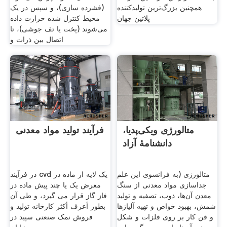
همچنین بزرگ‌ترین تولیدکننده
(فشرده سازی)، و سپس در یک
پلاتین جهان
محیط کنترل شده حرارت داده
می‌شوند (پخت یا تف جوشی)، تا
اتصال بین ذرات و
متالورژی ویکی‌پدیا،
فرآیند تولید مواد معدنی
دانشنامهٔ آزاد
متالورژی (به فرانسوی این علم
در فرآیند cvd یک لایه از ماده در
جداسازی مواد معدنی از سنگ
معرض یک یا چند پیش ماده در
معدن آن‌ها، ذوب، تصفیه و تولید
فاز گاز قرار می گیرد، و طی آن
شمش، بهبود خواص و تهیه آلیاژها
بطور أعرف أكثر کارخانه تولید و
و فن کار بر روی فلزات و شکل
فروش نمک صنعتی سپید در