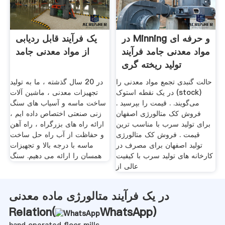
در Minning و حرفه ای
یک فرآیند قابل ردیابی
مواد معدنی جامد فرآیند
از مواد معدنی جامد
تولید ریخته گری
حالت گنبدی تجمع مواد معدنی را
در 20 سال گذشته ، ما به تولید
در یک نقطه استوک (stock)
تجهیزات معدنی ، ماشین آلات
می‌گویند. . قیمت را بپرسید .
ساخت ماسه و آسیاب های سنگ
فروش کک متالورژی اصفهان
زنی صنعتی اختصاص داده ایم ،
برای تولید سرب با مناسب ترین
ارائه راه های بزرگراه ، راه آهن
قیمت . فروش کک متالورژی
و حفاظت از آب راه حل ساخت
تولید اصفهان برای مصرف در
ماسه با درجه بالا و تجهیزات
کارخانه های تولید سرب با کیفیت
همسان را ارائه می دهیم. سنگ
عالی از
در یک فرآیند متالورژی ماده معدنی
Relation(
WhatsApp
)