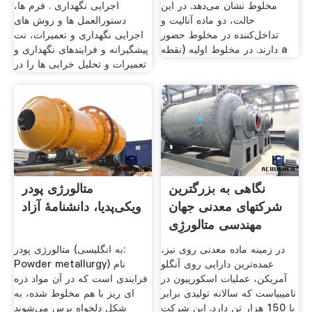
مخلوط نشان می‌دهد. در این
اجرایی نگهداری . فرم ها،
حالت، دو ماده آنالیت و
دستورالعمل ها و روش های
تداخل‌کننده در مخلوط حضور
اجرایی نگهداری و تعمیرات، نت
دارند. در مخلوط اولیه (نقطه a
پیشگیرانه و فرایندهای نگهداری و
تعمیرات و تحلیل خرابی ها را در
نگاهی به بزرگترین
متالورژی پودر
شرکتهای معدنی جهان
ویکی‌پدیا، دانشنامهٔ آزاد
مهندسی متالورژِی
در زمینه ماده معدنی روی نیز،
متالورژی پودر (به انگلیسی:
عمده‌ترین دارایی روی آنگلو
Powder metallurgy) نام
آمریکن، عملیات اسکورپیون در
فرایندی است که در آن مواد ذره
نامیبیاست که سالانه تولیدی برابر
ای ریز با هم مخلوط شده، به
با 150 هزار تن دارد. این شرکت
شکل دلخواه پرس می‌شوند