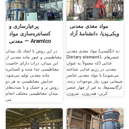
مواد مغذی معدنی
پرعیارسازی و
ویکی‌پدیا، دانشنامهٔ آزاد
کنسانتره‌سازی مواد
معدنی – Aramico
Company
مواد مغذی معدنی (به انگلیسی:
در این روش با ایجاد یک میدان
Dietary element)، عنصرهای
مغناطیسی و عبور ماده معدنی از
غذایی (که معمولاً به عنوان
این میدان، ذرات دارای خاصیت
معدنی در رژیم غذایی شناخته
مغناطیسی جدا شده و کنسانتره
می‌شوند) یا مواد معدنی عناصر
ماده معدنی تولید می‌شود.
شیمایی مورد نیاز موجودات زنده،
جدایش مغناطیسی به هر دو
ارگانیسم‌ها، به غیر از چهار عنصر
روش تر و خشک و با شدت‌های
کربن، هیدروژن، نیتروژن
میدان مغناطیسی مختلف انجام
می