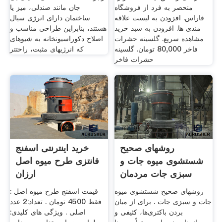
منحصر به فرد از فروشگاه
جان مانند صندلی، میز یا
فاراس. افزودن به لیست علاقه
ساختمان دارای انرژی سیال
مندی ها. افزودن به سبد خرید
هستند، بنابراین طراحی مناسب و
مشاهده سریع. گلسینه حشرات
اصلاح دکوراسیونخانه به شیوهای
فاخر 80,000 تومان. گلسینه
که انرژیهای مثبت، راحتتر
حشرات فاخر
روشهای صحیح
خرید اینترنتی اسفنج
شستشوی میوه جات و
فانتزی طرح میوه اصل
سبزی جات مردمان
ارزان
روشهای صحیح شستشوی میوه
قیمت اسفنج طرح میوه اصل :
جات و سبزی جات . برای از میان
فقط 4500 تومان . تعداد:2 عدد
بردن باکتری‌ها، کثیفی و
اصلی . ویژگی های کلیدی: