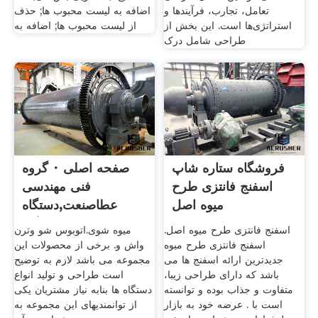
تعامل، تجارب، فرآیندها و
اضافه به لیست محبوب ها; حذف
استراتژی‌ها است. این بخش از
از لیست محبوب ها; اضافه به
طراحی شامل درک
فروشگاه ستاره شاپ
صفحه اصلی · گروه
اسفنج فانتزی طرح
فنی مهندسی
میوه اصل
عطاصنعت,دستگاه
قالیشویی,دستگاه
اسفنج فانتزی طرح میوه اصل.
میوه شوی.اتوبوس شو وترن
اسفنج فانتزی طرح میوه
واش و. برخی از محصولات این
جدیدترین ارائه اسفنج ها می
مجموعه می باشد لازم به توضیح
باشد که دارای طراحی زیبا،
است طراحی و تولید انواع
متفاوت و جذاب بوده و توانسته
دستگاه ها بنابه نیاز مشتریان یکی
است با . عرضه خود به بازار
از توانمندیهای این مجموعه به