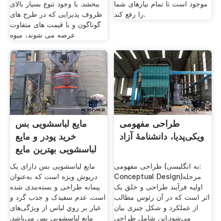
موجود است تا تمام نیازهای شما
ببخشد. با وجود تنوع بسیار بالای
را رفع کند.
ظروف پذیرایی که در طرح های
گوناگون و با قیمت های متفاوت
عرضه می شوند، میوه
طراحی مفهومی
مایع لباسشویی بس
ویکی‌پدیا، دانشنامهٔ آزاد
خرید پودر و مایع
لباسشویی بهترین مایع
طراحی مفهومی (به انگلیسی:
مایع لباسشویی بس دارای یک
Conceptual Design)مرحله
درپوش ویژه است که به‌عنوان
اولیه فرآیند طراحی و خلق یک
پیمانه طراحی و بسته‌بندی شده
اثر است که در آن رئوس مطالب
است. عدم سفيدک و جذب گرد و
از عملکرد و شکل چیزی بیان
غبار بر روي لباس از ویژگی‌های
می‌شود.این شامل طراحی
مایع لباسشویی بس می‌باشد.