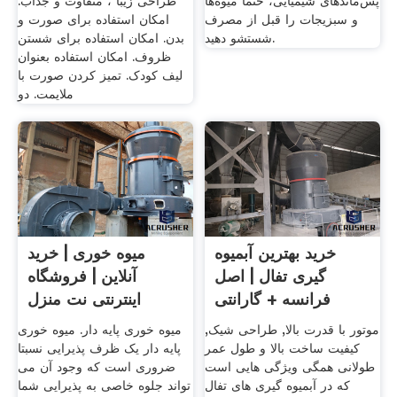
پس‌ماندهای شیمیایی، حتماً میوه‌ها
طراحی زیبا ، متفاوت و جذاب.
و سبزیجات را قبل از مصرف
امکان استفاده برای صورت و
شستشو دهید.
بدن. امکان استفاده برای شستن
ظروف. امکان استفاده بعنوان
لیف کودک. تمیز کردن صورت با
ملایمت. دو
خرید بهترین آبمیوه
میوه خوری | خرید
گیری تفال | اصل
آنلاین | فروشگاه
فرانسه + گارانتی
اینترنتی نت منزل
موتور با قدرت بالا, طراحی شیک,
میوه خوری پایه دار. میوه خوری
کیفیت ساخت بالا و طول عمر
پایه دار یک ظرف پذیرایی نسبتا
طولانی همگی ویژگی هایی است
ضروری است که وجود آن می
که در آبمیوه گیری های تفال
تواند جلوه خاصی به پذیرایی شما