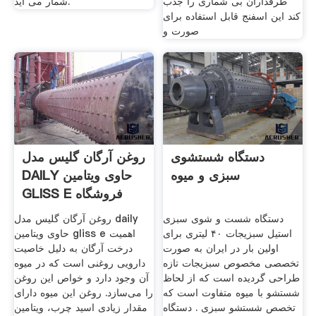
طرفداران بی شماری را جذب
شمار می آید.
کند این اسفنج قابل استفاده برای
صورت و
دستگاه شستشوی
روغن آرگان گلیس مدل
سبزی و میوه
DAILY حاوی ویتامین
GLISS E فروشگاه
دستگاه شست و شوی سبزی
روغن آرگان گلیس مدل daily
استیل سبزیجات ۴۰ لیتری برای
حاوی ویتامین gliss e اهمیت
اولین بار در ایران به صورت
درخت آرگان به دلیل خاصیت
تخصصی مخصوص سبزیجات تازه
دارویی روغنی است که در میوه
طراحی گردیده است که از لحاظ
آن وجود دارد و خواص این روغن
شستشو با میوه متفاوت است که
را می‌سازد. روغن این میوه دارای
تخصص شستشو سبزی . دستگاه
مقدار زیادی اسید چرب، ویتامین