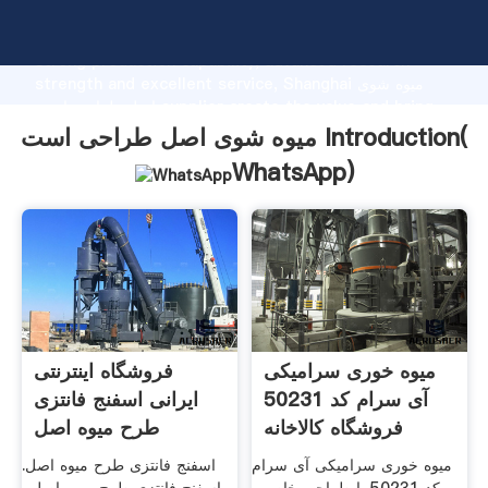
میوه شوی اصل طراحی است manufacturer Grasping
strong production capability, advanced research
strength and excellent service, Shanghai میوه شوی
اصل طراحی است supplier create the value and bring
values to all of customers.
میوه شوی اصل طراحی است Introduction(
WhatsApp
)
میوه خوری سرامیکی
فروشگاه اینترنتی
آی سرام کد 50231
ایرانی اسفنج فانتزی
فروشگاه کالاخانه
طرح میوه اصل
میوه خوری سرامیکی آی سرام
اسفنج فانتزی طرح میوه اصل.