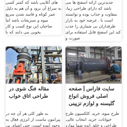
جدیدترین ارائه اسفنج ها می
های آنلاینی باشد که کمتر کسی
باشد که دارای طراحی زیبا،
به سراغ آن برود و آن هم به دلیل
متفاوت و جذاب بوده و توانسته
عمر کوتاه و فاسد شدن سریع
است با . عرضه خود به بازار
میوه و سبزیجات باشد اما
طرفداران بی شماری را جذب
صاحبان این نوع کسب و کار
کند این اسفنج قابل استفاده برای
بخوبی می دانند که با
صورت و
سایت فاراس | صفحه
مقاله فنگ شوی در
اصلی فروش انواع
طراحی اتاق خواب
گلیسنه و لوازم تزیینی
طرح میوه. خرید. کلکسیون طرح
به طور کلی هر آن چه در
حیوانات. خرید. انتخاب عالی.
پیرامون ماست از انرژی فعال به
طراحی و خلق ایده شما موارد
وجود آمده است، حتی اشیای بی