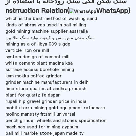
سنگ شکن فکی سنگ رودخانه با استفاده از
nstrruction Relation(
WhatsApp
)
which is the best method of washing sand
kinds of abrasives used in ball milling
gold mining machine supplier australia
سنگ معدن مس مس و کیفیت تولید سنگ طلا بین
mining as a of libya 039 s gdp
verticle iron ore mill
system design of cement mill
white cement plant madina ksa
surface access borehole mining
kym mokka coffee grinder
grinder machine manufacturers in delhi
lime stone quaries at andhra pradesh
plant for quartz feldspar
rupali h p gravel grinder price in india
mobil xterra mining gold equipment refaenare
molino manesty fitzmill universal
bench grinder wheels and stones specification
machines used for mining gypsum
ball mill marble stone japan made tv