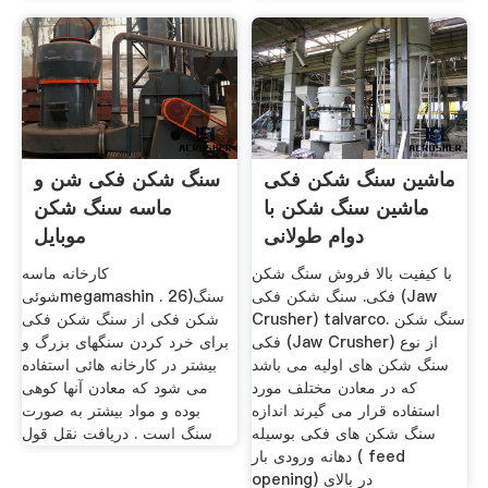
ماشین سنگ شکن فکی
سنگ شکن فکی شن و
ماشین سنگ شکن با
ماسه سنگ شکن
دوام طولانی
موبایل
با کیفیت بالا فروش سنگ شکن
کارخانه ماسه
فکی. سنگ شکن فکی (Jaw
شوئیmegamashin . 26)سنگ
Crusher) talvarco. سنگ شکن
شکن فکی از سنگ شکن فکی
فکی (Jaw Crusher) از نوع
برای خرد کردن سنگهای بزرگ و
سنگ شکن های اولیه می باشد
بیشتر در کارخانه هائی استفاده
که در معادن مختلف مورد
می شود که معادن آنها کوهی
استفاده قرار می گیرند اندازه
بوده و مواد بیشتر به صورت
سنگ شکن های فکی بوسیله
سنگ است . دریافت نقل قول
دهانه ورودی بار ( feed
opening) در بالای