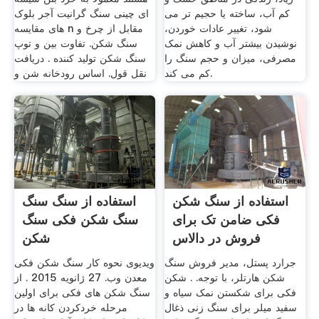
کم آب، ساخته یا حجیم تر می
ای چینی سنگ گرانیت آجر بلوک
شود، تغییر عادات خوردن،
های مقایسه n مقابل از چرخ و
نوشیدن بیشتر آب و کاهش نمک
سنگ شکن. تفاوت بین و توپ
مصرفی، میزان و حجم سنگ را
سنگ شکن تولید کننده . دریافت
کم می کند.
نقل قول. اساس رودخانه شن و
استفاده از سنگ شکن
استفاده از سنگ سنگ
فکی ضامن تک برای
سنگ شکن فکی سنگ
فروش در دالاس
شکن
جرارد پستل، مدیر فروش سنگ
ویدیوی نحوه کار سنگ شکن فکی
شکن هارتلر، با توجه. . شکن
معدن وب. 27 ژانويه 2015 . از
فکی برای شکستن نمک سیاه و
سنگ شکن های فکی برای اولین
سفید میلر برای سنگ زنی ذغال
مرحله خردکردن کانه ها در