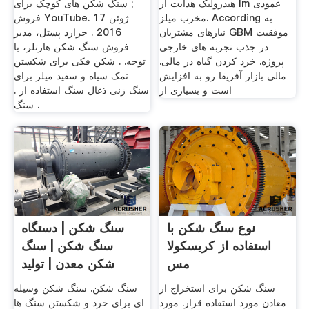
هیدرولیک هدایت از lm عمودی
; سنگ شکن های کوچک برای
مخرب میلز. According به
فروش YouTube. 17 ژوئن
نیازهای مشتریان GBM موفقیت
2016 . جرارد پستل، مدیر
در جذب تجربه های خارجی
فروش سنگ شکن هارتلر، با
پروژه. خرد کردن گیاه در مالی.
توجه. . شکن فکی برای شکستن
مالی بازار آفریقا رو به افزایش
نمک سیاه و سفید میلر برای
است و بسیاری از
سنگ زنی ذغال سنگ استفاده از .
. سنگ
نوع سنگ شکن با
سنگ شکن | دستگاه
استفاده از کریسکولا
سنگ شکن | سنگ
مس
شکن معدن | تولید
کننده سنگ شکن
سنگ شکن برای استخراج از
سنگ شکن. سنگ شکن وسیله
معادن مورد استفاده قرار. مورد
ای برای خرد و شکستن سنگ ها