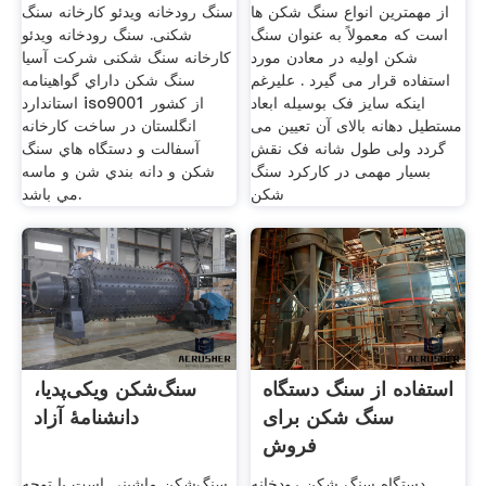
از مهمترین انواع سنگ شکن ها
سنگ رودخانه ویدئو کارخانه سنگ
است که معمولاً به عنوان سنگ
شکنی. سنگ رودخانه ویدئو
شکن اولیه در معادن مورد
کارخانه سنگ شکنی شرکت آسیا
استفاده قرار می گیرد . علیرغم
سنگ شکن داراي گواهينامه
اینکه سایز فک بوسیله ابعاد
استاندارد iso9001 از كشور
مستطیل دهانه بالای آن تعیین می
انگلستان در ساخت كارخانه
گردد ولی طول شانه فک نقش
آسفالت و دستگاه هاي سنگ
بسیار مهمی در کارکرد سنگ
شكن و دانه بندي شن و ماسه
شکن
مي باشد.
استفاده از سنگ دستگاه
سنگ‌شکن ویکی‌پدیا،
سنگ شکن برای
دانشنامهٔ آزاد
فروش
دستگاه سنگ شکن رودخانه
سنگ‌شکن ماشینی است با توجه