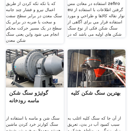
استفاده در معادن مس zefiro
که با تکه تکه کردن از طریق
eu گرفتن اطلاعات با استفاده از
اعمال نیرو و فشار چند جانبه
نوار نقاله كالاها و طراحي و مورد
سنگ معدن در برابر سطح سفت
استفاده قرار مي برای آگاهی از
و سخت یا ضربه در برابر یک
سنگ شکن فکی از نوع سنگ
سطح در یک مسیر حرکت محکم
شکن های اولیه می باشد که در
انجام می شود واین یعنی سنگ
شکن معدن
بهترین سنگ شکن کلیه
گوئیژو سنگ شکن
ماسه رودخانه
از آن جا که سنگ کلیه اغلب به
سنگ شن و ماسه با استفاده از
سبب کمبود آب در بدن، تعریق
سنگ کوارتز خرد کردن ماشین
زیاد، زندگی در مناطق خشک و
هستند معمولا به خرد بتن شیشه