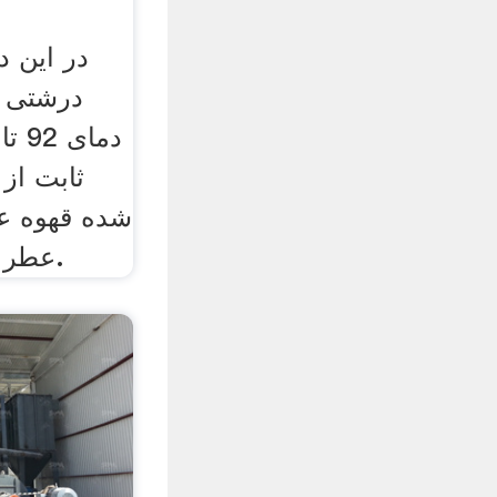
در این د
درشتی د
ثابت از 
شده قهوه عب
عطر قهوه را استخراج کند.