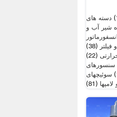
دریچه ها توپی (14) دسته های
 دستگیره شیر آب و
 و ترانسفورماتور
(14) ژیگلور و فیلتر (38)
سنسورهای حرارتی (22)
سورهای فشار (4) سنسورهای
کنترل سطح اب (14) سوئیچهای
مپها (81)