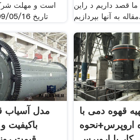
ما قصد داریم د راین
است و مهلت شرکت
ا بپردازیم.
تاریخ 1399/05/16 در نظر
یه قهوه دمی با
 اروپرس+نحوه
باکیفیت و 
کار با اروپرس
قیمت روز 