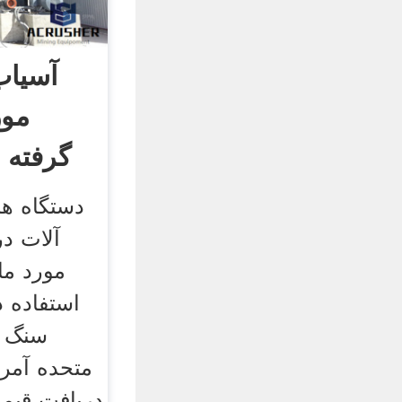
آسیاب
مور
گرفته د
دستگاه ه
آلات در
مورد ما
استفاده د
سنگ ز
متحده آمری
دریافت قیم