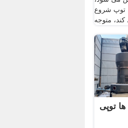
 توپ شروع
ند، متوجه
ها توپی