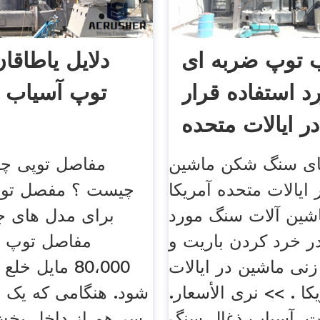
 توپ ضربه ای
دلایل یاطاقا
د استفاده قرار
توپ آسیاب
ر ایالات متحده
است
ای سنگ شکن ماشین
مفاصل توپی چ
 ایالات متحده آمریکا
چیست ؟ مفصل توپی
شین آلات سنگ مورد
برای مدل های ج
ر خرد کردن باریت و
مفاصل توپ م
نی ماشین در ایالات
80،000 مایل 
کا . >> نرى الأسعار.
شود. هنگامی که یک
ت. آسیاب ذغال سنگ
سر هم از داخل پخ