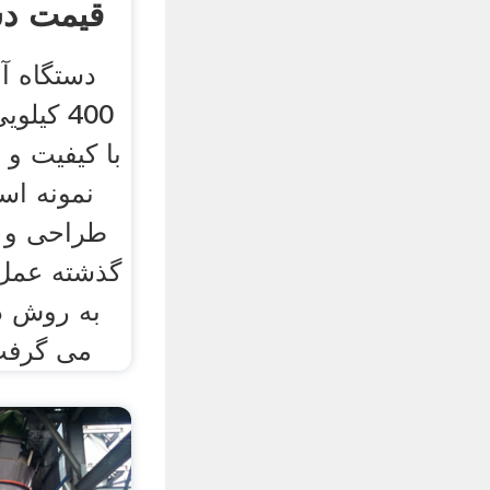
قیمت دس
دستگاه آ
400 کیل
با کیفیت و ب
نمونه اس
طراحی و ت
گذشته عمل 
به روش 
می گرفت 