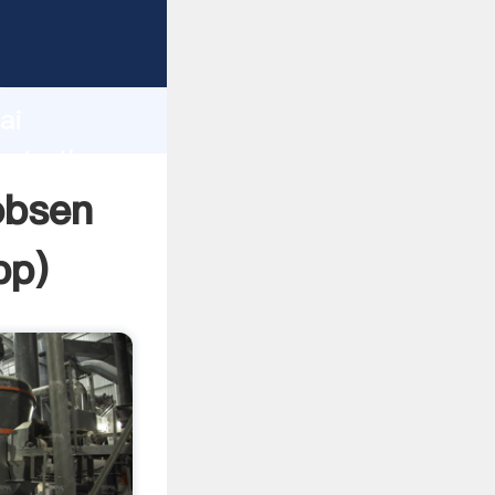
d
ai
pp
)