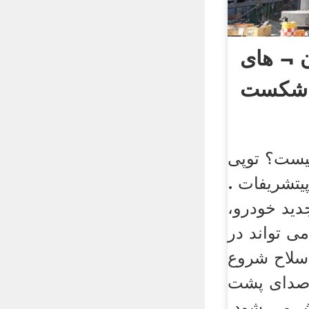
ن ¬ های
 شکست
یست؟ توپی
تشریفات .
دید خودرو،
ی تواند در
خلع سلاح شروع
 صدای پشت
ش می شود،