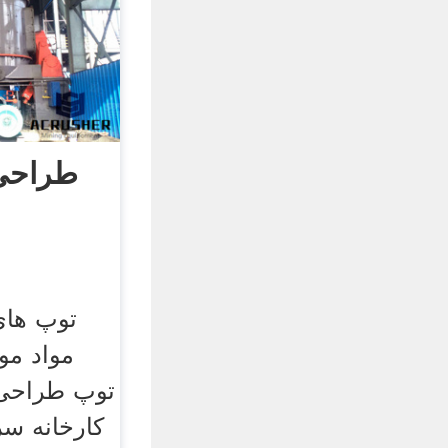
طراحی 
توپ های
مواد مور
توپ طراحی 
کارخانه س